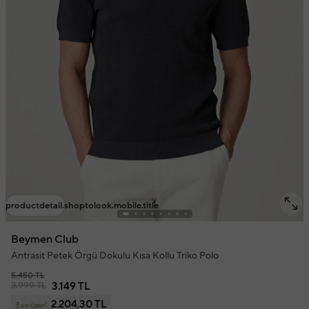
productdetail.shoptolook.mobile.title
Beymen Club
Antrasit Petek Örgü Dokulu Kısa Kollu Triko Polo
5.450 TL
3.999 TL
3.149 TL
2.204,30 TL
3 ve üzeri