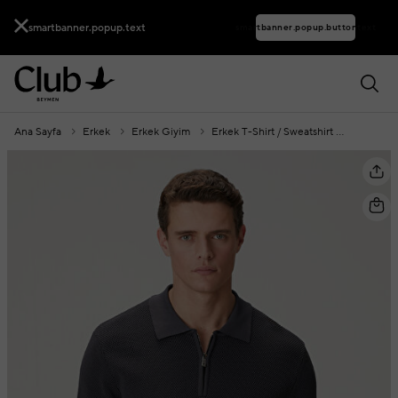
smartbanner.popup.text
smartbanner.popup.buttontext
Ana Sayfa
Erkek
Erkek Giyim
Erkek T-Shirt / Sweatshirt
Polo Yak