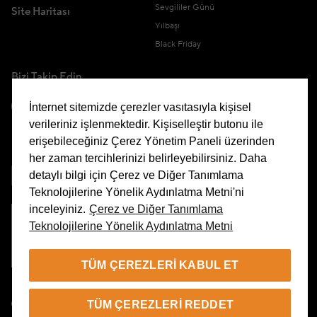
Sevgililer Günü
Site Haritası
Yılbaşı
Black Friday
Bizi Takip Edin
İnternet sitemizde çerezler vasıtasıyla kişisel
verileriniz işlenmektedir. Kişiselleştir butonu ile
erişebileceğiniz Çerez Yönetim Paneli üzerinden
Uygulamamızı İndirin
her zaman tercihlerinizi belirleyebilirsiniz. Daha
detaylı bilgi için Çerez ve Diğer Tanımlama
Teknolojilerine Yönelik Aydınlatma Metni'ni
inceleyiniz.
Çerez ve Diğer Tanımlama
Teknolojilerine Yönelik Aydınlatma Metni
Çerez Yönetim Paneli
TÜM ÇEREZLERI KABUL ET
TR
TÜM ÇEREZLERI REDDET