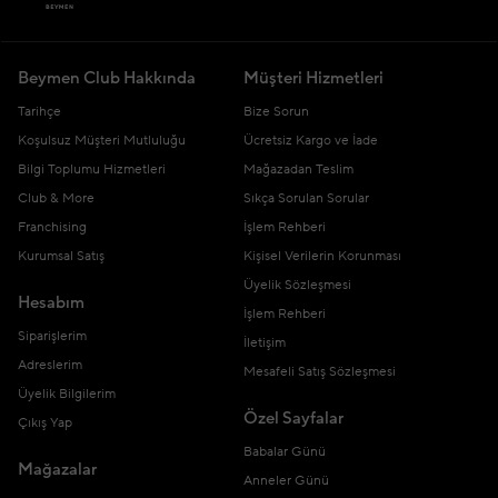
Beymen Club Hakkında
Müşteri Hizmetleri
Tarihçe
Bize Sorun
Koşulsuz Müşteri Mutluluğu
Ücretsiz Kargo ve İade
Bilgi Toplumu Hizmetleri
Mağazadan Teslim
Club & More
Sıkça Sorulan Sorular
Franchising
İşlem Rehberi
Kurumsal Satış
Kişisel Verilerin Korunması
Üyelik Sözleşmesi
Hesabım
İşlem Rehberi
Siparişlerim
İletişim
Adreslerim
Mesafeli Satış Sözleşmesi
Üyelik Bilgilerim
Özel Sayfalar
Çıkış Yap
Babalar Günü
Mağazalar
Anneler Günü