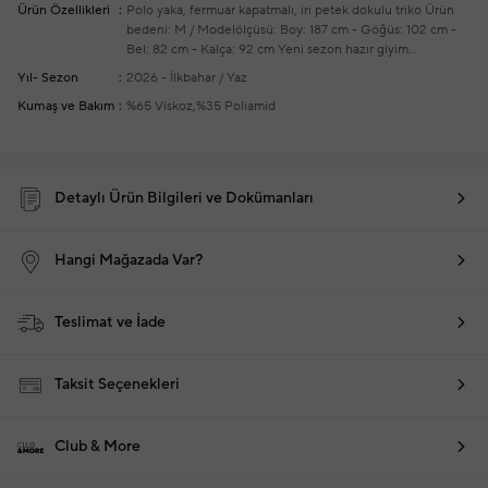
Ürün Özellikleri
Polo yaka, fermuar kapatmalı, iri petek dokulu triko
Ürün
bedeni: M / Modelölçüsü: Boy: 187 cm - Göğüs: 102 cm -
Bel: 82 cm - Kalça: 92 cm
Yeni sezon hazır giyim
alışverişlerinizde ücretsiz tadilat yapılmaktadır
Yıl- Sezon
2026 - İlkbahar / Yaz
Kumaş ve Bakım
%65 Viskoz,%35 Poliamid
Detaylı Ürün Bilgileri ve Dokümanları
Hangi Mağazada Var?
Teslimat ve İade
Taksit Seçenekleri
Club & More