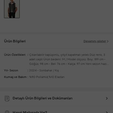
Ürün Bilgileri
Devamını göster
Ürün Özellikleri
Çıkarılabilir kapüşonlu, çıtçıt kapatmalı yelek
Düz renk, 3
adet cepli
Ürün bedeni: M / Model ölçüsü: Boy: 189 cm -
Göğüs: 98 cm - Bel: 76 cm - Kalça: 97 cm
Yeni sezon hazır
giyim alışverişlerinizde ücretsiz tadilat yapılmaktadır
Yıl- Sezon
2024 - Sonbahar / Kış
Kumaş ve Bakım
%90 Poliamid,%10 Elastan
Detaylı Ürün Bilgileri ve Dokümanları
Hangi Mağazada Var?