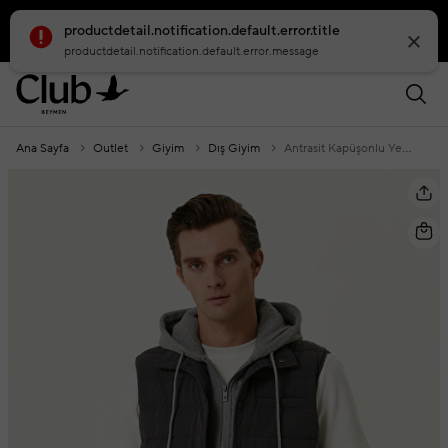
productdetail.notification.default.error.title
smartbanner.popup.text
smartbanner.popup.buttontext
productdetail.notification.default.error.message
Ana Sayfa
Outlet
Giyim
Dış Giyim
Antrasit Kapüşonlu Yelek