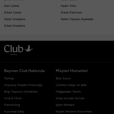
Deri Ceket
Kadın Triko
Erkek Ceket
Erkek Pantolon
Kadın Sneakers
Kadın Topuklu Ayakkabı
Erkek Sneakers
Beymen Club Hakkında
Müşteri Hizmetleri
Tarihçe
Bize Sorun
Koşulsuz Müşteri Mutluluğu
Ücretsiz Kargo ve İade
Bilgi Toplumu Hizmetleri
Mağazadan Teslim
Club & More
Sıkça Sorulan Sorular
Franchising
İşlem Rehberi
Kurumsal Satış
Kişisel Verilerin Korunması