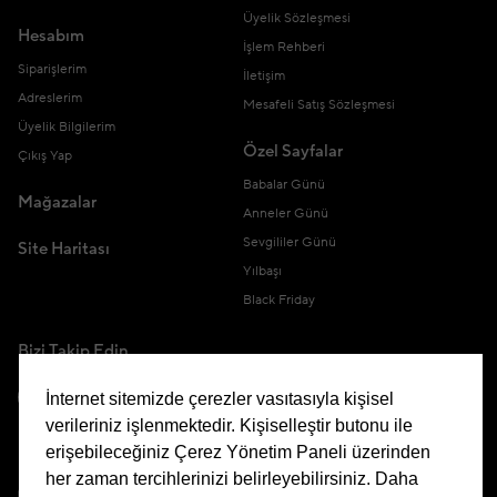
Üyelik Sözleşmesi
Hesabım
İşlem Rehberi
Siparişlerim
İletişim
Adreslerim
Mesafeli Satış Sözleşmesi
Üyelik Bilgilerim
Özel Sayfalar
Çıkış Yap
Babalar Günü
Mağazalar
Anneler Günü
Sevgililer Günü
Site Haritası
Yılbaşı
Black Friday
Bizi Takip Edin
İnternet sitemizde çerezler vasıtasıyla kişisel
verileriniz işlenmektedir. Kişiselleştir butonu ile
erişebileceğiniz Çerez Yönetim Paneli üzerinden
Uygulamamızı İndirin
her zaman tercihlerinizi belirleyebilirsiniz. Daha