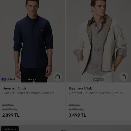
+1 Renk
Beymen Club
Beymen Club
Slim Fit Lacivert Oxford Gömlek
Comfort Fit Vizon Oxford Gömlek
4.999 TL
4.999 TL
3.999 TL
3.999 TL
2.899 TL
3.499 TL
Hızlı Teslimat