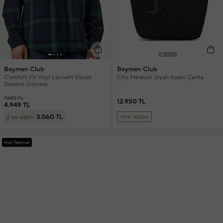
Beymen Club
Beymen Club
Comfort Fit Yeşil Lacivert Ekose
City Medium Siyah Kadın Çanta
Desenli Gömlek
7.650 TL
12.950 TL
4.949 TL
3.060 TL
2 ve üzeri
YENİ SEZON
Hızlı Teslimat