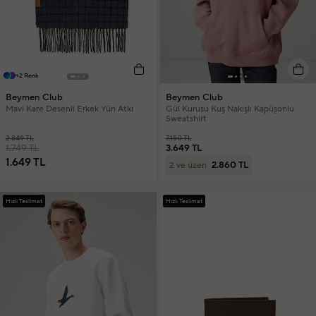
+2 Renk
Beymen Club
Beymen Club
Mavi Kare Desenli Erkek Yün Atkı
Gül Kurusu Kuş Nakışlı Kapüşonlu
Sweatshirt
2.849 TL
7.150 TL
1.749 TL
3.649 TL
1.649 TL
2.860 TL
2 ve üzeri
Hızlı Teslimat
Hızlı Teslimat