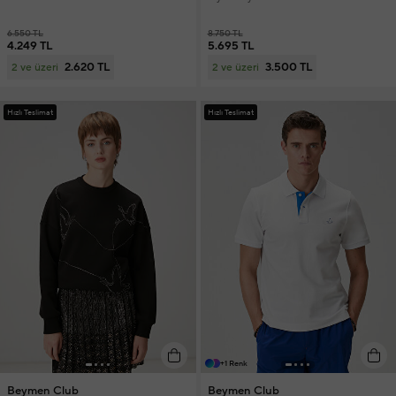
6.550 TL
8.750 TL
4.249 TL
5.695 TL
2.620 TL
3.500 TL
2 ve üzeri
2 ve üzeri
Hızlı Teslimat
Hızlı Teslimat
+1 Renk
Beymen Club
Beymen Club