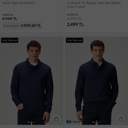
Siyah Taşlı Sweatshirt
Comfort Fit Beyaz Yaka Altı Baskılı
Polo T-shirt
7.650 TL
3.999 TL
4.949 TL
2.999 TL
2.499 TL
3.959,20 TL
2 ve üzeri
Hızlı Teslimat
Hızlı Teslimat
+1 Renk