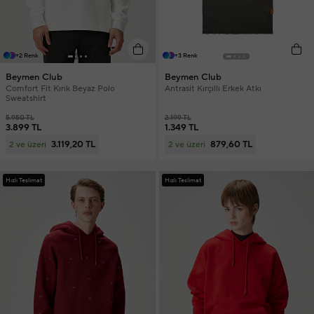
+2 Renk
+3 Renk
Beymen Club
Beymen Club
Comfort Fit Kırık Beyaz Polo
Antrasit Kırçıllı Erkek Atkı
Sweatshirt
5.950 TL
2.199 TL
3.899 TL
1.349 TL
3.119,20 TL
879,60 TL
2 ve üzeri
2 ve üzeri
Hızlı Teslimat
Hızlı Teslimat