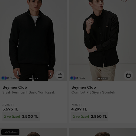
+1 Renk
+1 Renk
Beymen Club
Beymen Club
Siyah Fermuarlı Basic Yün Kazak
Comfort Fit Siyah Gömlek
8.750 TL
7.150 TL
5.695 TL
4.299 TL
3.500 TL
2.860 TL
2 ve üzeri
2 ve üzeri
Hızlı Teslimat