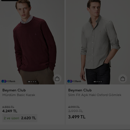
+1 Renk
+1 Renk
Beymen Club
Beymen Club
Mürdüm Basic Kazak
Slim Fit Açık Haki Oxford Gömlek
6.550 TL
4.999 TL
4.249 TL
3.999 TL
3.499 TL
2.620 TL
2 ve üzeri