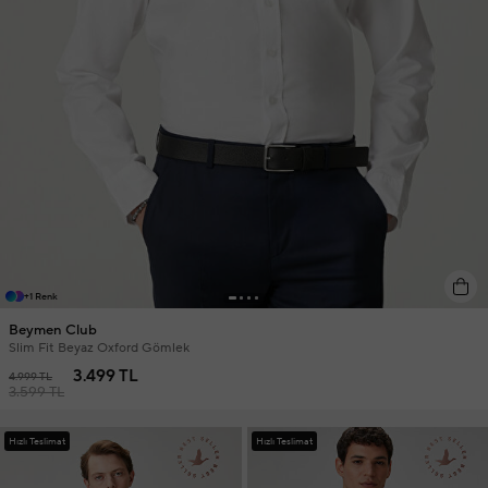
+1 Renk
Beymen Club
Slim Fit Beyaz Oxford Gömlek
3.499 TL
4.999 TL
3.599 TL
Hızlı Teslimat
Hızlı Teslimat