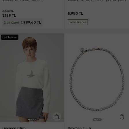
4.999 TL
8.950 TL
3.199 TL
1.999,60 TL
2 ve üzeri
YENİ SEZON
Hızlı Teslimat
Beymen Club
Beymen Club