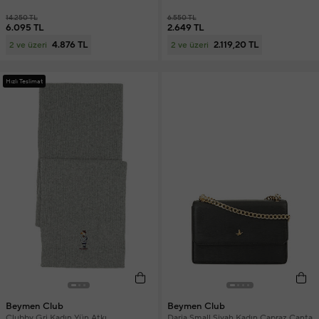
14.250 TL
6.550 TL
6.095 TL
2.649 TL
4.876 TL
2.119,20 TL
2 ve üzeri
2 ve üzeri
Hızlı Teslimat
Beymen Club
Beymen Club
Clubby Gri Kadın Yün Atkı
Daria Small Siyah Kadın Çapraz Çanta