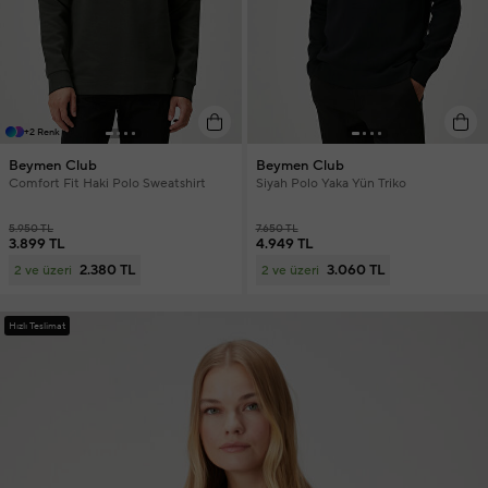
+2 Renk
Beymen Club
Beymen Club
Comfort Fit Haki Polo Sweatshirt
Siyah Polo Yaka Yün Triko
5.950 TL
7.650 TL
3.899 TL
4.949 TL
2.380 TL
3.060 TL
2 ve üzeri
2 ve üzeri
Hızlı Teslimat