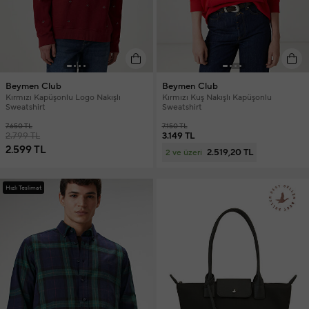
Beymen Club
Beymen Club
Kırmızı Kapüşonlu Logo Nakışlı
Kırmızı Kuş Nakışlı Kapüşonlu
Sweatshirt
Sweatshirt
7.650 TL
7.150 TL
2.799 TL
3.149 TL
2.599 TL
2.519,20 TL
2 ve üzeri
Hızlı Teslimat