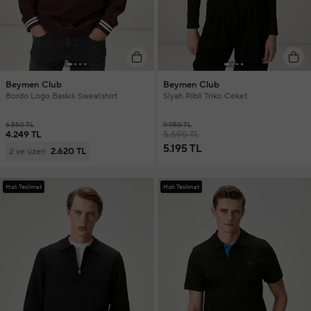
Beymen Club
Beymen Club
Bordo Logo Baskılı Sweatshirt
Siyah Ribli Triko Ceket
6.550 TL
9.950 TL
4.249 TL
5.595 TL
5.195 TL
2.620 TL
2 ve üzeri
Hızlı Teslimat
Hızlı Teslimat