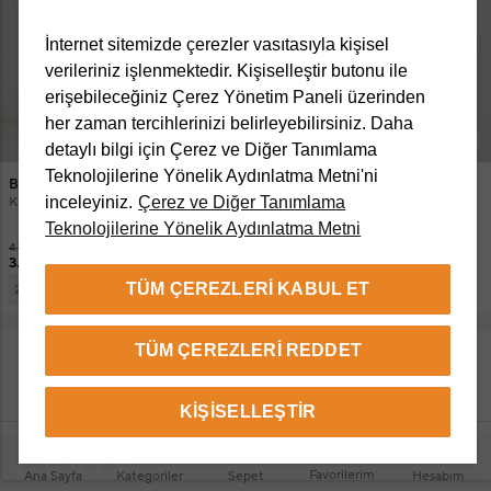
İnternet sitemizde çerezler vasıtasıyla kişisel
verileriniz işlenmektedir. Kişiselleştir butonu ile
erişebileceğiniz Çerez Yönetim Paneli üzerinden
her zaman tercihlerinizi belirleyebilirsiniz. Daha
detaylı bilgi için Çerez ve Diğer Tanımlama
+1 Renk
Teknolojilerine Yönelik Aydınlatma Metni'ni
Beymen Club
Beymen Club
inceleyiniz.
Çerez ve Diğer Tanımlama
Kırık Beyaz Taşlı Köpek Baskılı T-shirt
Slim Fit Siyah Oxford Gömlek
Teknolojilerine Yönelik Aydınlatma Metni
4.749 TL
4.999 TL
3.099 TL
3.599 TL
3.499 TL
TÜM ÇEREZLERI KABUL ET
1.899,60 TL
2 ve üzeri
TÜM ÇEREZLERI REDDET
DAHA FAZLA ÜRÜN GÖSTER
KIŞISELLEŞTIR
Favorilerim
Ana Sayfa
Kategoriler
Sepet
Hesabım