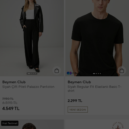
+1 Renk
Beymen Club
Beymen Club
Siyah Çift Pileli Palazzo Pantolon
Siyah Regular Fit Elastanlı Basic T-
shirt
7.950 TL
2.299 TL
6.595 TL
4.549 TL
YENİ SEZON
Hızlı Teslimat