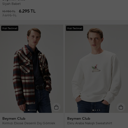
Siyah Babet
6.295 TL
10.950 TL
7.695 TL
Hızlı Teslimat
Hızlı Teslimat
Beymen Club
Beymen Club
Kırmızı Ekose Desenli Dış Gömlek
Ekru Araba Nakışlı Sweatshirt