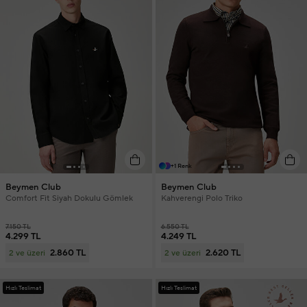
+1 Renk
Beymen Club
Beymen Club
Comfort Fit Siyah Dokulu Gömlek
Kahverengi Polo Triko
7.150 TL
6.550 TL
4.299 TL
4.249 TL
2.860 TL
2.620 TL
2 ve üzeri
2 ve üzeri
Hızlı Teslimat
Hızlı Teslimat