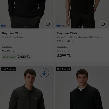
+1 Renk
+1 Renk
Beymen Club
Beymen Club
Siyah Polo Triko
Comfort Fit Siyah Yaka Altı Baskılı
Polo T-shirt
6.550 TL
3.999 TL
4.249 TL
2.999 TL
2.299 TL
2.620 TL
2 ve üzeri
Hızlı Teslimat
Hızlı Teslimat