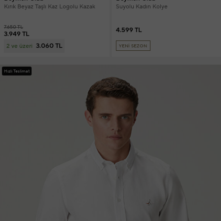
Kırık Beyaz Taşlı Kaz Logolu Kazak
Suyolu Kadın Kolye
7.650 TL
4.599 TL
3.949 TL
3.060 TL
2 ve üzeri
YENİ SEZON
Hızlı Teslimat