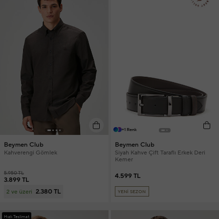
+1 Renk
Beymen Club
Beymen Club
Kahverengi Gömlek
Siyah Kahve Çift Taraflı Erkek Deri
Kemer
5.950 TL
4.599 TL
3.899 TL
2.380 TL
2 ve üzeri
YENİ SEZON
Hızlı Teslimat