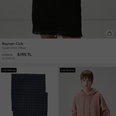
Beymen Club
Siyah Simli Hırka
5.195 TL
9.950 TL
5.295 TL
Hızlı Teslimat
Hızlı Teslimat