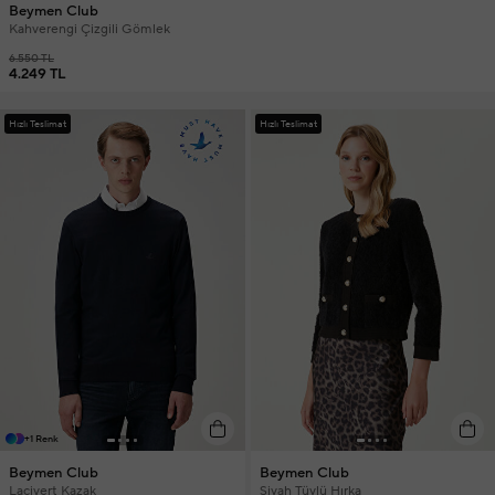
Beymen Club
Kahverengi Çizgili Gömlek
6.550 TL
4.249 TL
Hızlı Teslimat
Hızlı Teslimat
+1 Renk
Beymen Club
Beymen Club
Lacivert Kazak
Siyah Tüylü Hırka