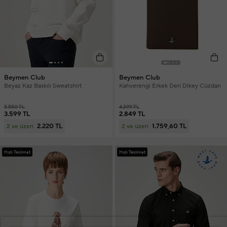
Beymen Club
Beymen Club
Beyaz Kaz Baskılı Sweatshirt
Kahverengi Erkek Deri Dikey Cüzdan
5.550 TL
4.399 TL
3.599 TL
2.849 TL
2.220 TL
1.759,60 TL
2 ve üzeri
2 ve üzeri
Hızlı Teslimat
Hızlı Teslimat