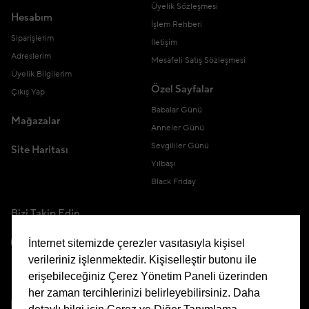
Üyelik Sözleşmesi
Hesabım
İşlem Rehberi
Siparişlerim
İletişim
Adreslerim
Mesafeli Satış Sözleşmesi
Üyelik Bilgilerim
Özel Sayfalar
Çıkış Yap
Babalar Günü
Mağazalar
Anneler Günü
Sevgililer Günü
Site Haritası
Yılbaşı
Black Friday
Bizi Takip Edin
İnternet sitemizde çerezler vasıtasıyla kişisel
verileriniz işlenmektedir. Kişiselleştir butonu ile
erişebileceğiniz Çerez Yönetim Paneli üzerinden
Uygulamamızı İndirin
her zaman tercihlerinizi belirleyebilirsiniz. Daha