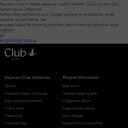
Beymen Club'ın zengin aksesuar seçkisi Anneler Günü için her stillin
tamamlayıcısı olabilecek
hediye alternatifleri sunuyor. Elegan çantalar ve ayakkabılar, renkli
eşarplar ve zarif takılar, her
parçaya özgün bir dokunuş katarken; farklı stillere de kolaylıkla uyum
sağlıyor.
ALIŞVERİŞE BAŞLA
Beymen Club Hakkında
Müşteri Hizmetleri
Tarihçe
Bize Sorun
Koşulsuz Müşteri Mutluluğu
Ücretsiz Kargo ve İade
Bilgi Toplumu Hizmetleri
Mağazadan Teslim
Club & More
Sıkça Sorulan Sorular
Franchising
İşlem Rehberi
Kurumsal Satış
Kişisel Verilerin Korunması