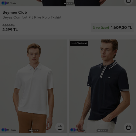
+1 Renk
Beymen Club
Beyaz Comfort Fit Pike Polo T-shirt
4.599 TL
1.609,30 TL
3 ve üzeri
2.299 TL
Hızlı Teslimat
+1 Renk
+1 Renk