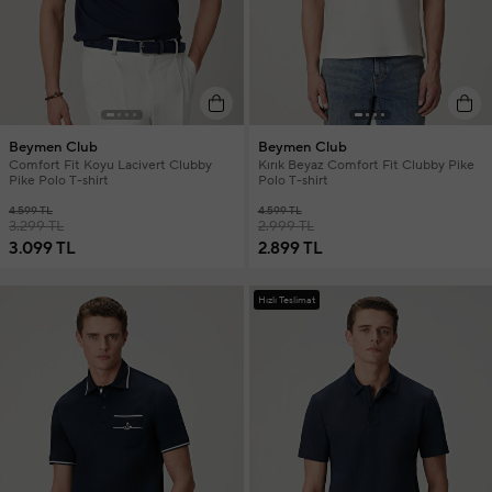
Beymen Club
Beymen Club
Comfort Fit Koyu Lacivert Clubby
Kırık Beyaz Comfort Fit Clubby Pike
Pike Polo T-shirt
Polo T-shirt
4.599 TL
4.599 TL
3.299 TL
2.999 TL
3.099 TL
2.899 TL
Hızlı Teslimat