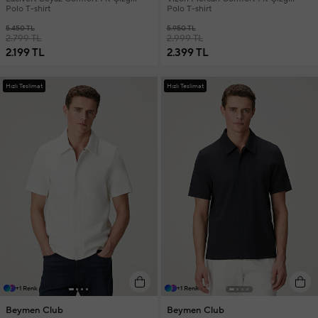
Polo T-shirt
Polo T-shirt
5.450 TL
5.950 TL
2.799 TL
2.999 TL
2.199 TL
2.399 TL
Hızlı Teslimat
Hızlı Teslimat
+1 Renk
+1 Renk
Beymen Club
Beymen Club