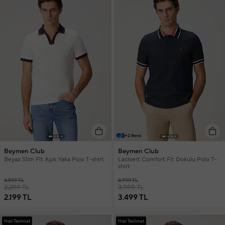
+2 Renk
Beymen Club
Beymen Club
Beyaz Slim Fit Açık Yaka Polo T-shirt
Lacivert Comfort Fit Dokulu Polo T-
shirt
4.599 TL
4.999 TL
2.299 TL
3.999 TL
2.199 TL
3.499 TL
Hızlı Teslimat
Hızlı Teslimat