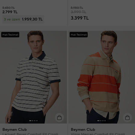
5.450 TL
5.950 TL
2.799 TL
3.999 TL
3.399 TL
1.959,30 TL
3 ve üzeri
Hızlı Teslimat
Hızlı Teslimat
Beymen Club
Beymen Club
Lacivert Beyaz Comfort Fit Çizgili
Vizon Mercan Comfort Fit Çizgili