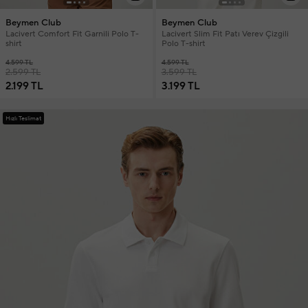
Beymen Club
Beymen Club
Lacivert Comfort Fit Garnili Polo T-
Lacivert Slim Fit Patı Verev Çizgili
shirt
Polo T-shirt
4.599 TL
4.599 TL
2.599 TL
3.599 TL
2.199 TL
3.199 TL
Hızlı Teslimat