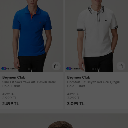
+5 Renk
+1 Renk
Beymen Club
Beymen Club
Slim Fit Saks Yaka Altı Baskılı Basic
Comfort Fit Beyaz Kol Ucu Çizgili
Polo T-shirt
Polo T-shirt
3.999 TL
4.599 TL
2.999 TL
3.299 TL
2.499 TL
3.099 TL