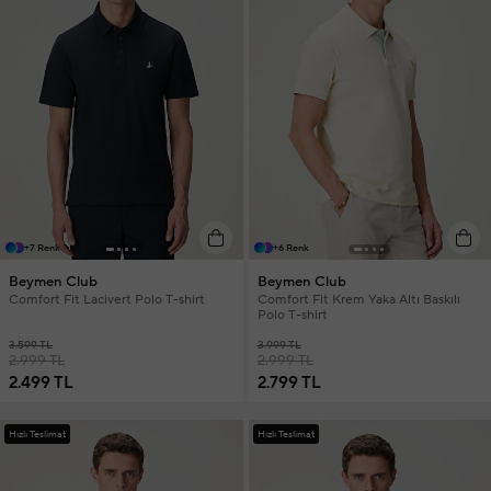
+7 Renk
+6 Renk
Beymen Club
Beymen Club
Comfort Fit Lacivert Polo T-shirt
Comfort Fit Krem Yaka Altı Baskılı
Polo T-shirt
3.599 TL
3.999 TL
2.999 TL
2.999 TL
2.499 TL
2.799 TL
Hızlı Teslimat
Hızlı Teslimat