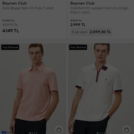
Beymen Club
Beymen Club
Kırık Beyaz Slim Fit Polo T-shirt
Comfort Fit Lacivert Kol Ucu Çizgili
Polo T-shirt
5.950 TL
4.599 TL
4.599 TL
2.999 TL
4.149 TL
2.099,30 TL
3 ve üzeri
Hızlı Teslimat
Hızlı Teslimat
+1 Renk