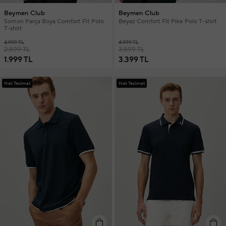
Beymen Club
Beymen Club
Somon Parça Boya Comfort Fit Polo
Beyaz Comfort Fit Pike Polo T-shirt
T-shirt
4.999 TL
4.999 TL
2.599 TL
3.599 TL
1.999 TL
3.399 TL
Hızlı Teslimat
Hızlı Teslimat