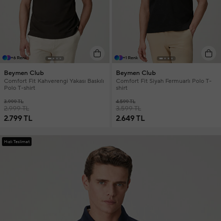
+6 Renk
+1 Renk
Beymen Club
Beymen Club
Comfort Fit Kahverengi Yakası Baskılı
Comfort Fit Siyah Fermuarlı Polo T-
Polo T-shirt
shirt
3.999 TL
4.599 TL
2.999 TL
3.599 TL
2.799 TL
2.649 TL
Hızlı Teslimat