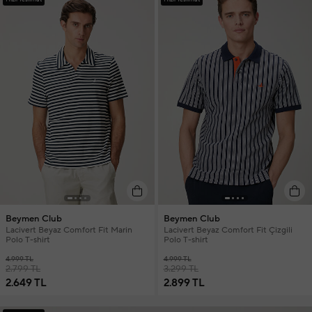
Beymen Club
Beymen Club
Lacivert Beyaz Comfort Fit Marin
Lacivert Beyaz Comfort Fit Çizgili
Polo T-shirt
Polo T-shirt
4.999 TL
4.999 TL
2.799 TL
3.299 TL
2.649 TL
2.899 TL