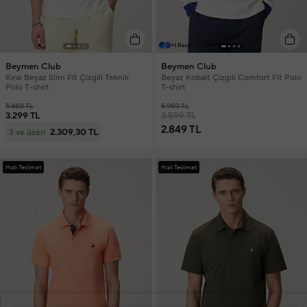
+1 Renk
Beymen Club
Beymen Club
Kırık Beyaz Slim Fit Çizgili Teknik
Beyaz Kobalt Çizgili Comfort Fit Polo
Polo T-shirt
T-shirt
5.450 TL
5.950 TL
3.299 TL
3.599 TL
2.849 TL
2.309,30 TL
3 ve üzeri
Hızlı Teslimat
Hızlı Teslimat