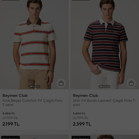
Beymen Club
Beymen Club
Kırık Beyaz Comfort Fit Çizgili Polo
Slim Fit Bordo Lacivert Çizgili Polo T-
T-shirt
shirt
5.450 TL
5.450 TL
2.799 TL
2.799 TL
2.199 TL
2.399 TL
Hızlı Teslimat
Hızlı Teslimat