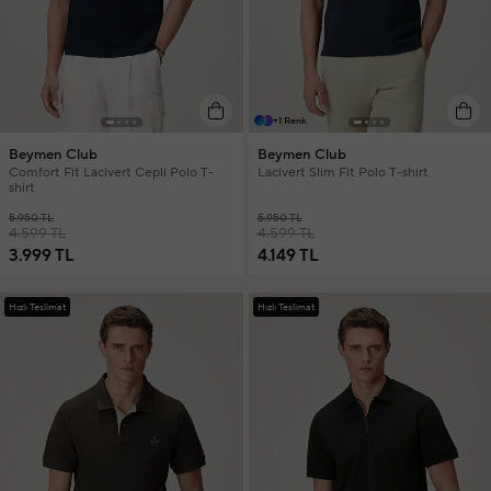
+1 Renk
Beymen Club
Beymen Club
Comfort Fit Lacivert Cepli Polo T-
Lacivert Slim Fit Polo T-shirt
shirt
5.950 TL
5.950 TL
4.599 TL
4.599 TL
3.999 TL
4.149 TL
Hızlı Teslimat
Hızlı Teslimat