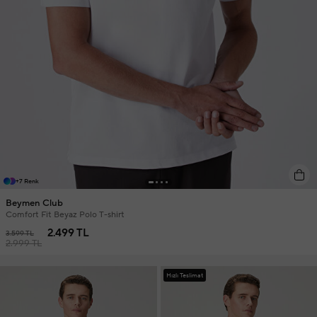
+7 Renk
Beymen Club
Comfort Fit Beyaz Polo T-shirt
2.499 TL
3.599 TL
2.999 TL
Hızlı Teslimat