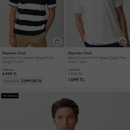
Beymen Club
Beymen Club
Comfort Fit Lacivert Beyaz Polo
Beyaz Comfort Fit Yakası Çizgili Pike
Çizgili T-shirt
Polo T-shirt
5.950 TL
3.999 TL
2.999 TL
1.999 TL
1.599 TL
2.099,30 TL
3 ve üzeri
Hızlı Teslimat