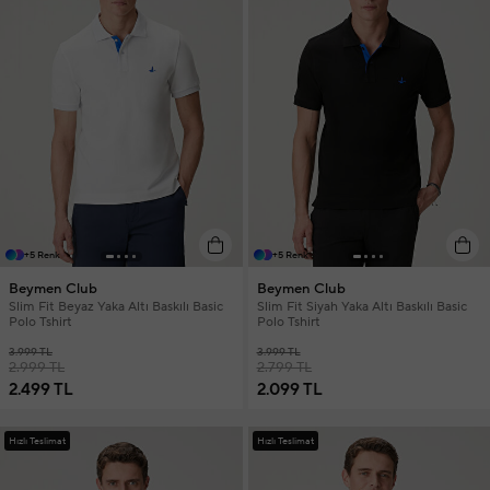
+5 Renk
+5 Renk
Beymen Club
Beymen Club
Slim Fit Beyaz Yaka Altı Baskılı Basic
Slim Fit Siyah Yaka Altı Baskılı Basic
Polo Tshirt
Polo Tshirt
3.999 TL
3.999 TL
2.999 TL
2.799 TL
2.499 TL
2.099 TL
Hızlı Teslimat
Hızlı Teslimat