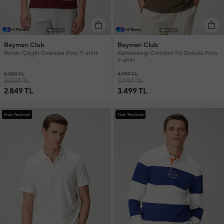
+1 Renk
+2 Renk
Beymen Club
Beymen Club
Bordo Çizgili Oversize Polo T-shirt
Kahverengi Comfort Fit Dokulu Polo
T-shirt
5.950 TL
4.999 TL
3.599 TL
3.999 TL
2.849 TL
3.499 TL
Hızlı Teslimat
Hızlı Teslimat