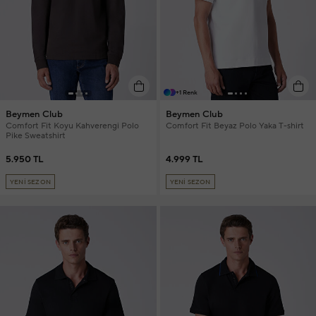
+1 Renk
Beymen Club
Beymen Club
Comfort Fit Koyu Kahverengi Polo
Comfort Fit Beyaz Polo Yaka T-shirt
Pike Sweatshirt
5.950 TL
4.999 TL
YENİ SEZON
YENİ SEZON