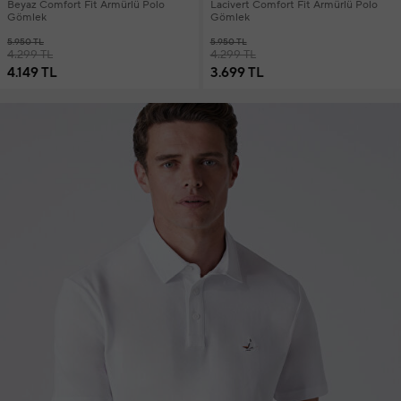
Beyaz Comfort Fit Armürlü Polo
Lacivert Comfort Fit Armürlü Polo
Gömlek
Gömlek
5.950 TL
5.950 TL
4.299 TL
4.299 TL
4.149 TL
3.699 TL