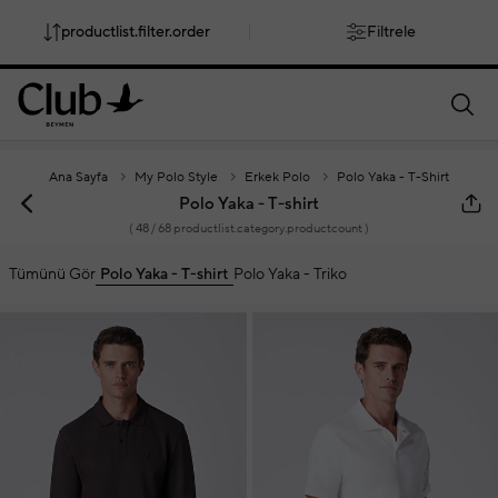
productlist.filter.order
Filtrele
smartbanner.popup.text
smartbanner.popup.buttontext
Ana Sayfa
My Polo Style
Erkek Polo
Polo Yaka - T-Shirt
Polo Yaka - T-shirt
(
48
/ 68 productlist.category.productcount )
Tümünü Gör
Polo Yaka - T-shirt
Polo Yaka - Triko