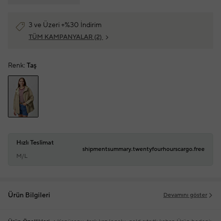
3 ve Üzeri +%30 İndirim
TÜM KAMPANYALAR
(2)
Renk:
Taş
Hızlı Teslimat
shipmentsummary.twentyfourhourscargo.free
M/L
Ürün Bilgileri
Devamını göster