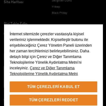
Sevgililer Günü
Site Haritası
Yılbaşı
Black Friday
Bizi Takip Edin
İnternet sitemizde çerezler vasıtasıyla kişisel
verileriniz işlenmektedir. Kişiselleştir butonu ile
erişebileceğiniz Çerez Yönetim Paneli üzerinden
Uygulamamızı İndirin
her zaman tercihlerinizi belirleyebilirsiniz. Daha
detaylı bilgi için Çerez ve Diğer Tanımlama
Teknolojilerine Yönelik Aydınlatma Metni'ni
inceleyiniz.
Çerez ve Diğer Tanımlama
Teknolojilerine Yönelik Aydınlatma Metni
Çerez Yönetim Paneli
TÜM ÇEREZLERI KABUL ET
TR
TÜM ÇEREZLERI REDDET