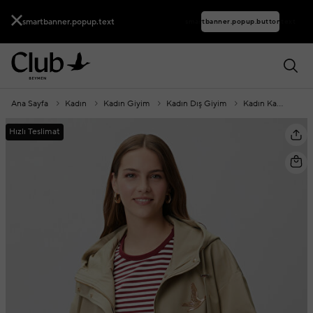
smartbanner.popup.text
smartbanner.popup.buttontext
Ana Sayfa
Kadın
Kadın Giyim
Kadın Dış Giyim
Kadın Kaban
T
Hızlı Teslimat