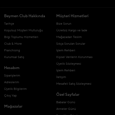
Beymen Club Hakkında
Müşteri Hizmetleri
Tarihçe
Bize Sorun
Koşulsuz Müşteri Mutluluğu
Ücretsiz Kargo ve İade
Bilgi Toplumu Hizmetleri
Mağazadan Teslim
Club & More
Sıkça Sorulan Sorular
Franchising
İşlem Rehberi
Kurumsal Satış
Kişisel Verilerin Korunması
Üyelik Sözleşmesi
Hesabım
İşlem Rehberi
Siparişlerim
İletişim
Adreslerim
Mesafeli Satış Sözleşmesi
Üyelik Bilgilerim
Özel Sayfalar
Çıkış Yap
Babalar Günü
Mağazalar
Anneler Günü