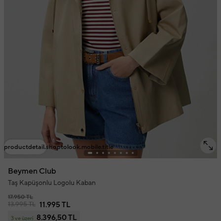
productdetail.shoptolook.mobile.title
Beymen Club
Taş Kapüşonlu Logolu Kaban
17.950 TL
13.995 TL
11.995 TL
8.396,50 TL
3 ve üzeri