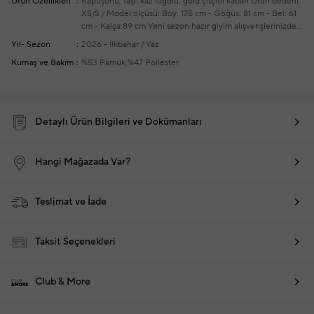
Ürün Özellikleri
Kapüşonu, taşlı kaz logolu, gold çıtçıtlı kaban
Ürün bedeni:
XS/S / Model ölçüsü: Boy: 175 cm - Göğüs: 81 cm - Bel: 61
cm - Kalça:89 cm
Yeni sezon hazır giyim alışverişlerinizde
ücretsiz tadilat yapılmaktadır
Yıl- Sezon
2026 - İlkbahar / Yaz
Kumaş ve Bakım
%53 Pamuk,%47 Poliester
Detaylı Ürün Bilgileri ve Dokümanları
Hangi Mağazada Var?
Teslimat ve İade
Taksit Seçenekleri
Club & More