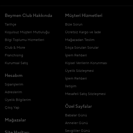
Beymen Club Hakkında
Müşteri Hizmetleri
Tarihçe
Bize Sorun
Koşulsuz Müşteri Mutluluğu
Ücretsiz Kargo ve İade
Bilgi Toplumu Hizmetleri
Mağazadan Teslim
Club & More
Sıkça Sorulan Sorular
Franchising
İşlem Rehberi
Kurumsal Satış
Kişisel Verilerin Korunması
Üyelik Sözleşmesi
Hesabım
İşlem Rehberi
Siparişlerim
İletişim
Adreslerim
Mesafeli Satış Sözleşmesi
Üyelik Bilgilerim
Özel Sayfalar
Çıkış Yap
Babalar Günü
Mağazalar
Anneler Günü
Sevgililer Günü
Site Haritası