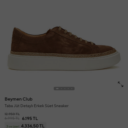
Beymen Club
Taba Jüt Detaylı Erkek Süet Sneaker
12.950 TL
6.995 TL
6.195 TL
4.336,50 TL
3 ve üzeri