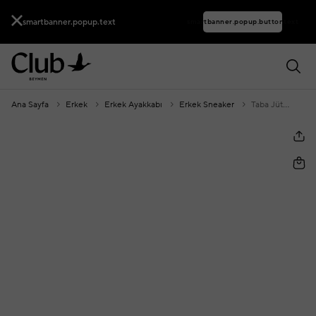
smartbanner.popup.text
smartbanner.popup.buttontext
Ana Sayfa
Erkek
Erkek Ayakkabı
Erkek Sneaker
Taba Jüt Detaylı Erkek Süet Sneaker