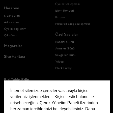
Üyelik Sözleşmesi
Hesabım
İşlem Rehberi
Siparişlerim
İletişim
Adreslerim
Mesafeli Satış Sözleşmesi
Üyelik Bilgilerim
Özel Sayfalar
Çıkış Yap
Babalar Günü
Mağazalar
Anneler Günü
Sevgililer Günü
Site Haritası
Yılbaşı
Black Friday
Bizi Takip Edin
İnternet sitemizde çerezler vasıtasıyla kişisel
verileriniz işlenmektedir. Kişiselleştir butonu ile
erişebileceğiniz Çerez Yönetim Paneli üzerinden
Uygulamamızı İndirin
her zaman tercihlerinizi belirleyebilirsiniz. Daha