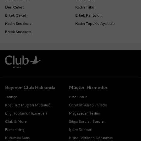
Deri Ceket
Kadın Triko
Erkek Ceket
Erkek Pantolon
Kadın Sneakers
Kadın Topuklu Ayakkabı
Erkek Sneakers
Beymen Club Hakkında
Müşteri Hizmetleri
Tarihçe
Bize Sorun
Koşulsuz Müşteri Mutluluğu
Ücretsiz Kargo ve İade
Bilgi Toplumu Hizmetleri
Mağazadan Teslim
Club & More
Sıkça Sorulan Sorular
Franchising
İşlem Rehberi
Kurumsal Satış
Kişisel Verilerin Korunması