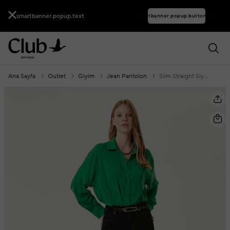
smartbanner.popup.text
smartbanner.popup.buttontext
Ana Sayfa
Outlet
Giyim
Jean Pantolon
Slim Straight Siyah Jean Pantolon