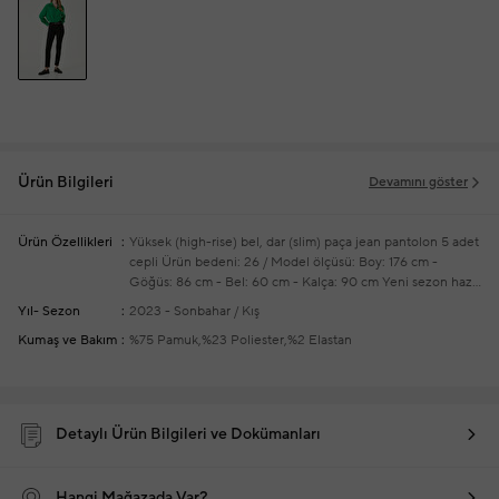
Ürün Bilgileri
Devamını göster
Ürün Özellikleri
Yüksek (high-rise) bel, dar (slim) paça jean pantolon
5 adet
cepli
Ürün bedeni: 26 / Model ölçüsü: Boy: 176 cm -
Göğüs: 86 cm - Bel: 60 cm - Kalça: 90 cm
Yeni sezon hazır
giyim alışverişlerinizde ücretsiz tadilat yapılmaktadır
Yıl- Sezon
2023 - Sonbahar / Kış
Kumaş ve Bakım
%75 Pamuk,%23 Poliester,%2 Elastan
Detaylı Ürün Bilgileri ve Dokümanları
Hangi Mağazada Var?