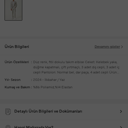
Ürün Bilgileri
Devamını göster
Ürün Özellikleri
Düz renk, fitil dokulu takım elbise
Ceket: Kelebek yaka,
düğme kapatmalı, çift yırtmaçlı, 3 adet dış cepli, 3 adet iç
cepli
Pantolon: Normal bel, dar paça, 4 adet cepli
Ürün
bedeni: 48 / Model ölçüsü: Boy: 189 cm - Göğüs: 98 cm -
Yıl- Sezon
2024 - İlkbahar / Yaz
Bel: 76 cm - Kalça: 97 cm
Yeni sezon hazır giyim
Kumaş ve Bakım
%86 Poliamid,%14 Elastan
alışverişlerinizde ücretsiz tadilat yapılmaktadır
Detaylı Ürün Bilgileri ve Dokümanları
Hangi Mağazada Var?