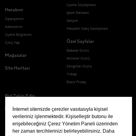
Üyelik Sözleşmesi
Hesabım
İşlem Rehberi
Siparişlerim
İletişim
Adreslerim
Mesafeli Satış Sözleşmesi
Üyelik Bilgilerim
Özel Sayfalar
Çıkış Yap
Babalar Günü
Mağazalar
Anneler Günü
Sevgililer Günü
Site Haritası
Yılbaşı
Black Friday
Bizi Takip Edin
İnternet sitemizde çerezler vasıtasıyla kişisel
verileriniz işlenmektedir. Kişiselleştir butonu ile
erişebileceğiniz Çerez Yönetim Paneli üzerinden
Uygulamamızı İndirin
her zaman tercihlerinizi belirleyebilirsiniz. Daha