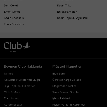
Deri Ceket
Kadın Triko
Erkek Ceket
Erkek Pantolon
Kadın Sneakers
Kadın Topuklu Ayakkabı
Erkek Sneakers
Beymen Club Hakkında
Müşteri Hizmetleri
Tarihçe
Bize Sorun
Koşulsuz Müşteri Mutluluğu
Ücretsiz Kargo ve İade
Bilgi Toplumu Hizmetleri
Mağazadan Teslim
Club & More
Sıkça Sorulan Sorular
Franchising
İşlem Rehberi
Kurumsal Satış
Kişisel Verilerin Korunması