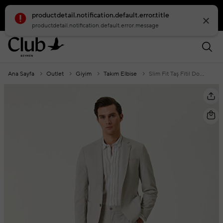
productdetail.notification.default.error.title
smartbanner.popup.text
smartbanner.popup.buttontext
productdetail.notification.default.error.message
Ana Sayfa
Outlet
Giyim
Takım Elbise
Slim Fit Taş Fitil Dokulu Takım Elbise