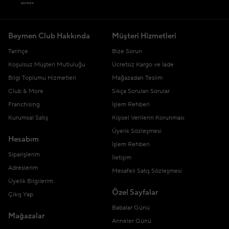
Beymen Club Hakkında
Müşteri Hizmetleri
Tarihçe
Bize Sorun
Koşulsuz Müşteri Mutluluğu
Ücretsiz Kargo ve İade
Bilgi Toplumu Hizmetleri
Mağazadan Teslim
Club & More
Sıkça Sorulan Sorular
Franchising
İşlem Rehberi
Kurumsal Satış
Kişisel Verilerin Korunması
Üyelik Sözleşmesi
Hesabım
İşlem Rehberi
Siparişlerim
İletişim
Adreslerim
Mesafeli Satış Sözleşmesi
Üyelik Bilgilerim
Özel Sayfalar
Çıkış Yap
Babalar Günü
Mağazalar
Anneler Günü