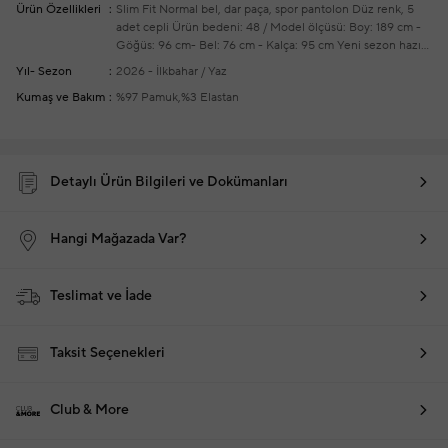
Ürün Özellikleri
Slim Fit
Normal bel, dar paça, spor pantolon
Düz renk, 5
adet cepli
Ürün bedeni: 48 / Model ölçüsü: Boy: 189 cm -
Göğüs: 96 cm- Bel: 76 cm - Kalça: 95 cm
Yeni sezon hazır
giyim alışverişlerinizde ücretsiz tadilat yapılmaktadır
Yıl- Sezon
2026 - İlkbahar / Yaz
Kumaş ve Bakım
%97 Pamuk,%3 Elastan
Detaylı Ürün Bilgileri ve Dokümanları
Hangi Mağazada Var?
Teslimat ve İade
Taksit Seçenekleri
Club & More