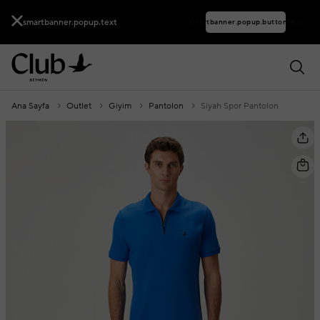
smartbanner.popup.text
smartbanner.popup.buttontext
Ana Sayfa
Outlet
Giyim
Pantolon
Siyah Spor Pantolon