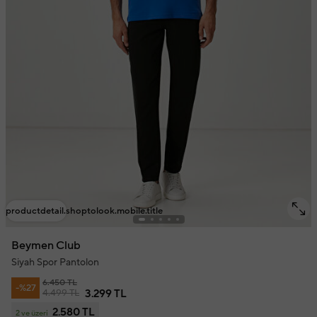
productdetail.shoptolook.mobile.title
Beymen Club
Siyah Spor Pantolon
6.450 TL
-%27
4.499 TL
3.299 TL
2.580 TL
2 ve üzeri