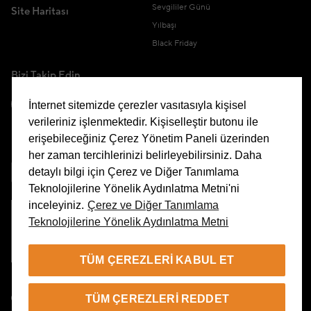
Sevgililer Günü
Site Haritası
Yılbaşı
Black Friday
Bizi Takip Edin
İnternet sitemizde çerezler vasıtasıyla kişisel
verileriniz işlenmektedir. Kişiselleştir butonu ile
erişebileceğiniz Çerez Yönetim Paneli üzerinden
Uygulamamızı İndirin
her zaman tercihlerinizi belirleyebilirsiniz. Daha
detaylı bilgi için Çerez ve Diğer Tanımlama
Teknolojilerine Yönelik Aydınlatma Metni'ni
inceleyiniz.
Çerez ve Diğer Tanımlama
Teknolojilerine Yönelik Aydınlatma Metni
Çerez Yönetim Paneli
TÜM ÇEREZLERI KABUL ET
TR
TÜM ÇEREZLERI REDDET