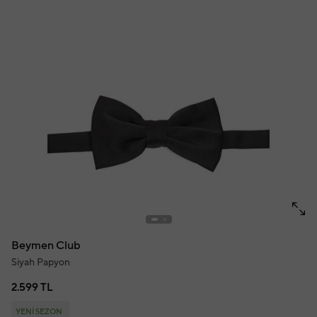
Beymen Club
Siyah Papyon
2.599 TL
YENİ SEZON