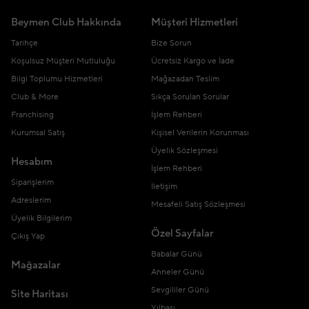
Beymen Club Hakkında
Müşteri Hizmetleri
Tarihçe
Bize Sorun
Koşulsuz Müşteri Mutluluğu
Ücretsiz Kargo ve İade
Bilgi Toplumu Hizmetleri
Mağazadan Teslim
Club & More
Sıkça Sorulan Sorular
Franchising
İşlem Rehberi
Kurumsal Satış
Kişisel Verilerin Korunması
Üyelik Sözleşmesi
Hesabım
İşlem Rehberi
Siparişlerim
İletişim
Adreslerim
Mesafeli Satış Sözleşmesi
Üyelik Bilgilerim
Özel Sayfalar
Çıkış Yap
Babalar Günü
Mağazalar
Anneler Günü
Sevgililer Günü
Site Haritası
Yılbaşı