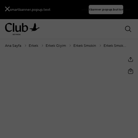
smartbanner.popup.text
smartbanner.popup.buttontext
Ana Sayfa
Erkek
Erkek Giyim
Erkek Smokin
Erkek Smokin Aksesuarı