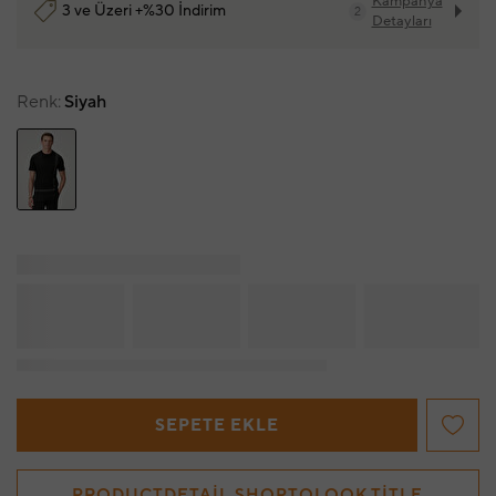
Kampanya
3 ve Üzeri +%30 İndirim
2
Detayları
Renk
Siyah
SEPETE EKLE
PRODUCTDETAIL.SHOPTOLOOK.TITLE