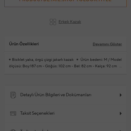
Erkek Kazak
Ürün Özellikleri
Devamını Göster
Bisiklet yaka, örgü çizgi jakarlı kazak
Ürün bedeni: M / Model
ölçüsü: Boy:187 cm - Göğüs: 102 cm - Bel: 82 cm - Kalça: 92 cm
Yeni sezon hazır giyim alışverişlerinizde ücretsiz tadilat
yapılmaktadır
%65 Viskoz,%35 Poliamid
2026 - İlkbahar /
Yaz
Ürün Kodu: 102343515_999
Detaylı Ürün Bilgileri ve Dokümanları
Taksit Seçenekleri