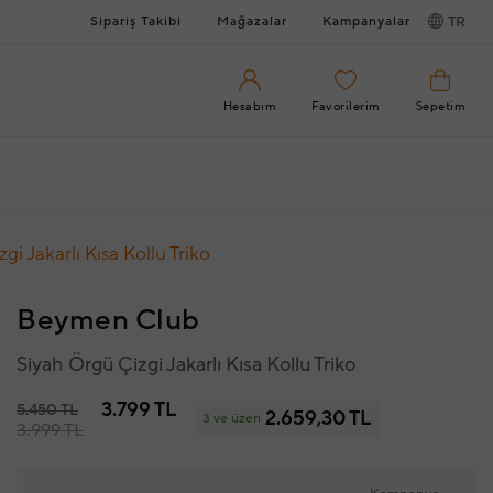
Sipariş Takibi
Mağazalar
Kampanyalar
TR
Hesabım
Favorilerim
Sepetim
gi Jakarlı Kısa Kollu Triko
Beymen Club
Siyah Örgü Çizgi Jakarlı Kısa Kollu Triko
3.799 TL
5.450 TL
2.659,30 TL
3 ve üzeri
3.999 TL