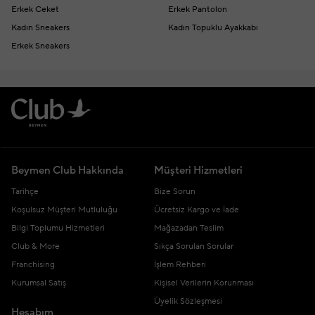
Erkek Ceket
Erkek Pantolon
Kadın Sneakers
Kadın Topuklu Ayakkabı
Erkek Sneakers
Beymen Club Hakkında
Müşteri Hizmetleri
Tarihçe
Bize Sorun
Koşulsuz Müşteri Mutluluğu
Ücretsiz Kargo ve İade
Bilgi Toplumu Hizmetleri
Mağazadan Teslim
Club & More
Sıkça Sorulan Sorular
Franchising
İşlem Rehberi
Kurumsal Satış
Kişisel Verilerin Korunması
Üyelik Sözleşmesi
Hesabım