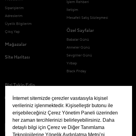
İşlem Rehberi
Siparişlerim
İletişim
Adreslerim
Mesafeli Satış Sözleşmesi
Üyelik Bilgilerim
Özel Sayfalar
Çıkış Yap
Babalar Günü
Mağazalar
Anneler Günü
Sevgililer Günü
Site Haritası
Yılbaşı
Black Friday
Bizi Takip Edin
İnternet sitemizde çerezler vasıtasıyla kişisel
verileriniz işlenmektedir. Kişiselleştir butonu ile
erişebileceğiniz Çerez Yönetim Paneli üzerinden
Uygulamamızı İndirin
her zaman tercihlerinizi belirleyebilirsiniz. Daha
detaylı bilgi için Çerez ve Diğer Tanımlama
Teknolojilerine Yönelik Aydınlatma Metni'ni