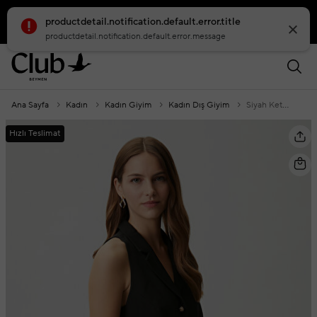
productdetail.notification.default.error.title
smartbanner.popup.text
smartbanner.popup.buttontext
productdetail.notification.default.error.message
Ana Sayfa
Kadın
Kadın Giyim
Kadın Dış Giyim
Siyah Keten Yelek
Hızlı Teslimat