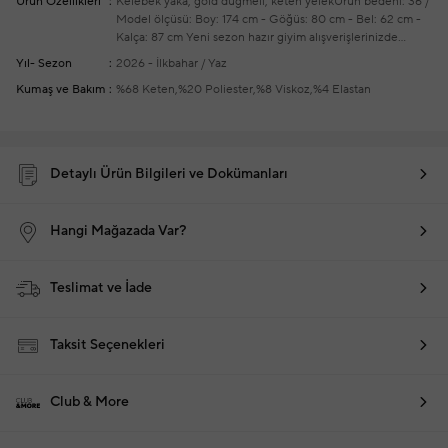
Ürün Özellikleri
Kelebek yaka, gold düğmeli, keten yelek
Ürün bedeni: 36 /
Model ölçüsü: Boy: 174 cm - Göğüs: 80 cm - Bel: 62 cm -
Kalça: 87 cm
Yeni sezon hazır giyim alışverişlerinizde
ücretsiz tadilat yapılmaktadır
Yıl- Sezon
2026 - İlkbahar / Yaz
Kumaş ve Bakım
%68 Keten,%20 Poliester,%8 Viskoz,%4 Elastan
Detaylı Ürün Bilgileri ve Dokümanları
Hangi Mağazada Var?
Teslimat ve İade
Taksit Seçenekleri
Club & More