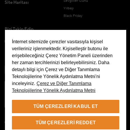
Sevgililer Günü
Site Haritası
Yılbaşı
Black Friday
Bizi Takip Edin
İnternet sitemizde çerezler vasıtasıyla kişisel
verileriniz işlenmektedir. Kişiselleştir butonu ile
erişebileceğiniz Çerez Yönetim Paneli üzerinden
Uygulamamızı İndirin
her zaman tercihlerinizi belirleyebilirsiniz. Daha
detaylı bilgi için Çerez ve Diğer Tanımlama
Teknolojilerine Yönelik Aydınlatma Metni'ni
inceleyiniz.
Çerez ve Diğer Tanımlama
Teknolojilerine Yönelik Aydınlatma Metni
Çerez Yönetim Paneli
TÜM ÇEREZLERI KABUL ET
TR
TÜM ÇEREZLERI REDDET