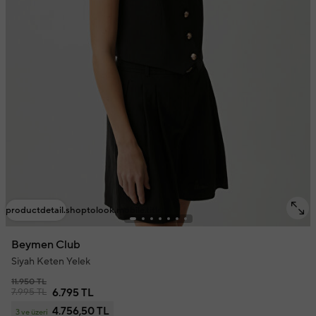
productdetail.shoptolook.mobile.title
Beymen Club
Siyah Keten Yelek
11.950 TL
7.995 TL
6.795 TL
4.756,50 TL
3 ve üzeri