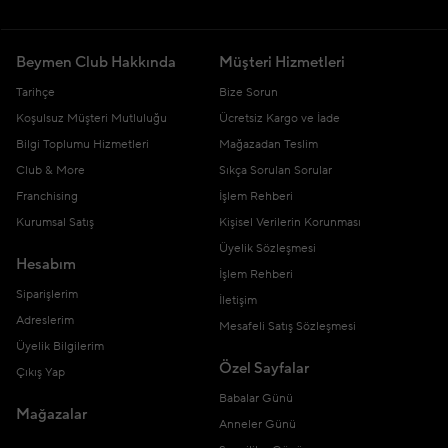
Beymen Club Hakkında
Müşteri Hizmetleri
Tarihçe
Bize Sorun
Koşulsuz Müşteri Mutluluğu
Ücretsiz Kargo ve İade
Bilgi Toplumu Hizmetleri
Mağazadan Teslim
Club & More
Sıkça Sorulan Sorular
Franchising
İşlem Rehberi
Kurumsal Satış
Kişisel Verilerin Korunması
Üyelik Sözleşmesi
Hesabım
İşlem Rehberi
Siparişlerim
İletişim
Adreslerim
Mesafeli Satış Sözleşmesi
Üyelik Bilgilerim
Özel Sayfalar
Çıkış Yap
Babalar Günü
Mağazalar
Anneler Günü