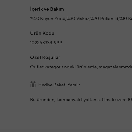
İçerik ve Bakım
%40 Koyun Yünü,%30 Viskoz,%20 Poliamid,%10 Ka
Ürün Kodu
102263338_999
Özel Koşullar
Outlet kategorisindeki ürünlerde, mağazalarımızd
Hediye Paketi Yapılır
Bu üründen, kampanyalı fiyattan satılmak üzere 10