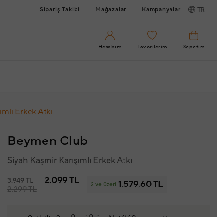
Sipariş Takibi
Mağazalar
Kampanyalar
TR
Hesabım
Favorilerim
Sepetim
ımlı Erkek Atkı
Beymen Club
Siyah Kaşmir Karışımlı Erkek Atkı
2.099 TL
3.949 TL
1.579,60 TL
2 ve üzeri
2.299 TL