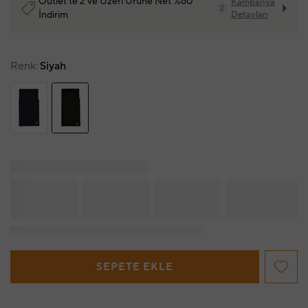
Outlet'te 2 ve Üzeri Ürüne Net %60
Kampanya
2
İndirim
Detayları
Renk
Siyah
SEPETE EKLE