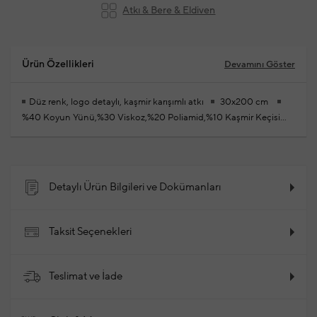
Atkı & Bere & Eldiven
Ürün Özellikleri
Devamını Göster
Düz renk, logo detaylı, kaşmir karışımlı atkı
30x200 cm
%40 Koyun Yünü,%30 Viskoz,%20 Poliamid,%10 Kaşmir Keçisi
Yünü
2025 - Sonbahar / Kış
Ürün Kodu: 102263338_999
Detaylı Ürün Bilgileri ve Dokümanları
Taksit Seçenekleri
Teslimat ve İade