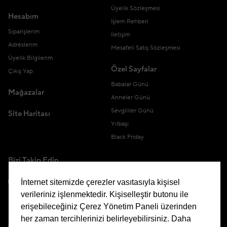
Üyelik Sözleşmesi
Hesabım
İşlem Rehberi
Siparişlerim
İletişim
Adreslerim
Mesafeli Satış Sözleşmesi
Üyelik Bilgilerim
Özel Sayfalar
Çıkış Yap
Babalar Günü
Mağazalar
Anneler Günü
Sevgililer Günü
Site Haritası
Yılbaşı
Black Friday
Bizi Takip Edin
İnternet sitemizde çerezler vasıtasıyla kişisel
verileriniz işlenmektedir. Kişiselleştir butonu ile
erişebileceğiniz Çerez Yönetim Paneli üzerinden
Uygulamamızı İndirin
her zaman tercihlerinizi belirleyebilirsiniz. Daha