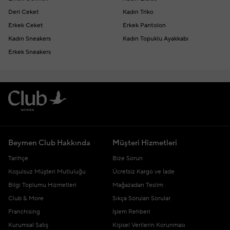
Deri Ceket
Kadın Triko
Erkek Ceket
Erkek Pantolon
Kadın Sneakers
Kadın Topuklu Ayakkabı
Erkek Sneakers
Beymen Club Hakkında
Müşteri Hizmetleri
Tarihçe
Bize Sorun
Koşulsuz Müşteri Mutluluğu
Ücretsiz Kargo ve İade
Bilgi Toplumu Hizmetleri
Mağazadan Teslim
Club & More
Sıkça Sorulan Sorular
Franchising
İşlem Rehberi
Kurumsal Satış
Kişisel Verilerin Korunması