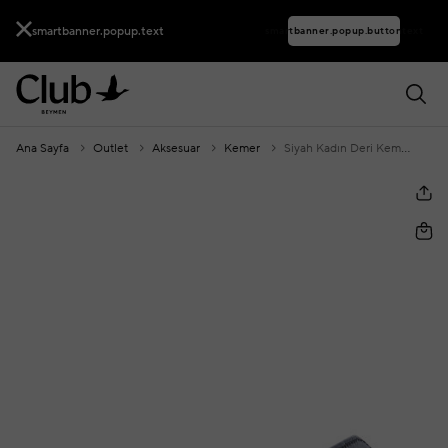
smartbanner.popup.text
smartbanner.popup.buttontext
Ana Sayfa
Outlet
Aksesuar
Kemer
Siyah Kadın Deri Kemer