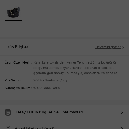
Ürün Bilgileri
Devamını göster
Ürün Özellikleri
Kalın kare tokalı, deri kemer
Tercih ettiğiniz bu ürünün
dolgu malzemesi okyanuslardan toplanan plastik pet
şişelerin geri dönüştürülmesiyle, daha az su ve daha az
elektrik tüketilerek üretilmiştir
Yıl- Sezon
2025 - Sonbahar / Kış
Kumaş ve Bakım
%100 Dana Derisi
Detaylı Ürün Bilgileri ve Dokümanları
Hangi Mağazada Var?