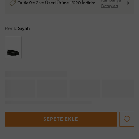
Kampanya
Outlet'te 2 ve Üzeri Ürüne +%20 İndirim
Detayları
Renk
Siyah
SEPETE EKLE