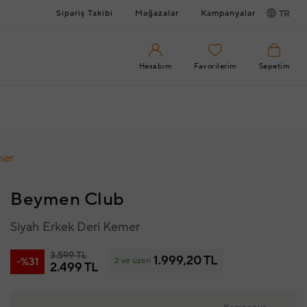
Sipariş Takibi
Mağazalar
Kampanyalar
TR
Hesabım
Favorilerim
Sepetim
mer
Beymen Club
Siyah Erkek Deri Kemer
3.599 TL
1.999,20 TL
-%31
2 ve üzeri
2.499 TL