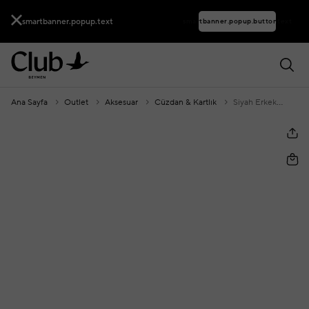
smartbanner.popup.text
smartbanner.popup.buttontext
Ana Sayfa
Outlet
Aksesuar
Cüzdan & Kartlık
Siyah Erkek Deri Cüzdan