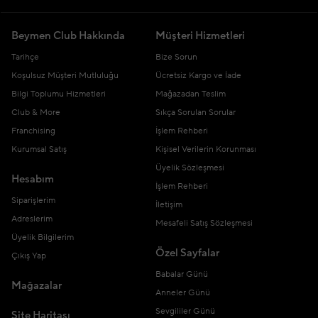
Beymen Club Hakkında
Müşteri Hizmetleri
Tarihçe
Bize Sorun
Koşulsuz Müşteri Mutluluğu
Ücretsiz Kargo ve İade
Bilgi Toplumu Hizmetleri
Mağazadan Teslim
Club & More
Sıkça Sorulan Sorular
Franchising
İşlem Rehberi
Kurumsal Satış
Kişisel Verilerin Korunması
Üyelik Sözleşmesi
Hesabım
İşlem Rehberi
Siparişlerim
İletişim
Adreslerim
Mesafeli Satış Sözleşmesi
Üyelik Bilgilerim
Özel Sayfalar
Çıkış Yap
Babalar Günü
Mağazalar
Anneler Günü
Sevgililer Günü
Site Haritası