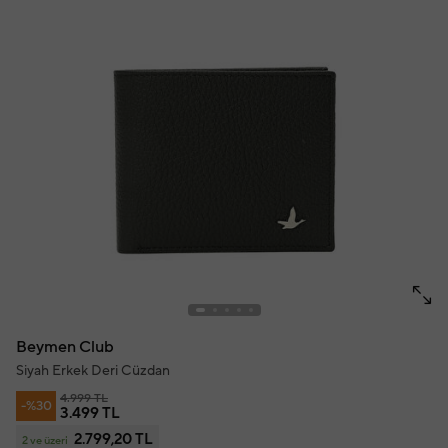
Beymen Club
Siyah Erkek Deri Cüzdan
4.999 TL
-%30
3.499 TL
2.799,20 TL
2 ve üzeri