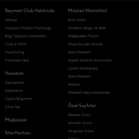
Beymen Club Hakkında
Müşteri Hizmetleri
Tarihçe
Bize Sorun
Koşulsuz Müşteri Mutluluğu
Ücretsiz Kargo ve İade
Bilgi Toplumu Hizmetleri
Mağazadan Teslim
Club & More
Sıkça Sorulan Sorular
Franchising
İşlem Rehberi
Kurumsal Satış
Kişisel Verilerin Korunması
Üyelik Sözleşmesi
Hesabım
İşlem Rehberi
Siparişlerim
İletişim
Adreslerim
Mesafeli Satış Sözleşmesi
Üyelik Bilgilerim
Özel Sayfalar
Çıkış Yap
Babalar Günü
Mağazalar
Anneler Günü
Sevgililer Günü
Site Haritası