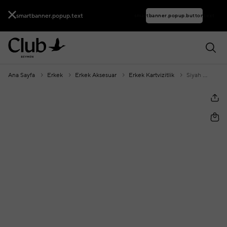
smartbanner.popup.text
smartbanner.popup.buttontext
Ana Sayfa
Erkek
Erkek Aksesuar
Erkek Kartvizitlik
Siyah Antrasit Monogram Erkek Kartlık