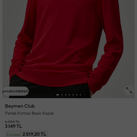
productdetail.shoptolook.mobile.title
Beymen Club
Parlak Kırmızı Basic Kazak
6.550 TL
3.149 TL
2.519,20 TL
2 ve üzeri