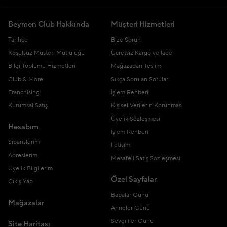
Beymen Club Hakkında
Müşteri Hizmetleri
Tarihçe
Bize Sorun
Koşulsuz Müşteri Mutluluğu
Ücretsiz Kargo ve İade
Bilgi Toplumu Hizmetleri
Mağazadan Teslim
Club & More
Sıkça Sorulan Sorular
Franchising
İşlem Rehberi
Kurumsal Satış
Kişisel Verilerin Korunması
Üyelik Sözleşmesi
Hesabım
İşlem Rehberi
Siparişlerim
İletişim
Adreslerim
Mesafeli Satış Sözleşmesi
Üyelik Bilgilerim
Özel Sayfalar
Çıkış Yap
Babalar Günü
Mağazalar
Anneler Günü
Sevgililer Günü
Site Haritası