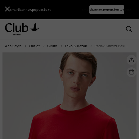
smartbanner.popup.text
smartbanner.popup.buttontext
Ana Sayfa
Outlet
Giyim
Triko & Kazak
Parlak Kırmızı Basic Kazak