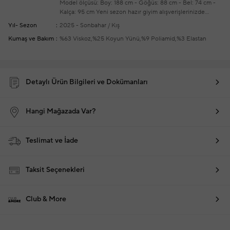
Model ölçüsü: Boy: 188 cm - Göğüs: 88 cm - Bel: 74 cm -
Kalça: 95 cm
Yeni sezon hazır giyim alışverişlerinizde
ücretsiz tadilat yapılmaktadır
Yıl- Sezon
2025 - Sonbahar / Kış
Kumaş ve Bakım
%63 Viskoz,%25 Koyun Yünü,%9 Poliamid,%3 Elastan
Detaylı Ürün Bilgileri ve Dokümanları
Hangi Mağazada Var?
Teslimat ve İade
Taksit Seçenekleri
Club & More