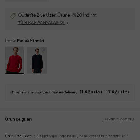
Outlet'te 2 ve Üzeri Ürüne +%20 İndirim
TÜM KAMPANYALAR
(2)
Renk:
Parlak Kirmizi
11 Ağustos - 17 Ağustos
shipmentsummary.estimateddelivery
Ürün Bilgileri
Devamını göster
Ürün Özellikleri
Bisiklet yaka, logo nakışlı, basic kazak
Ürün bedeni: M /