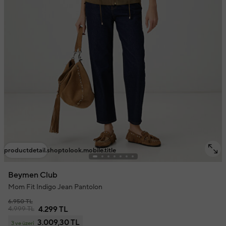
productdetail.shoptolook.mobile.title
Beymen Club
Mom Fit Indigo Jean Pantolon
6.950 TL
4.999 TL
4.299 TL
3.009,30 TL
3 ve üzeri