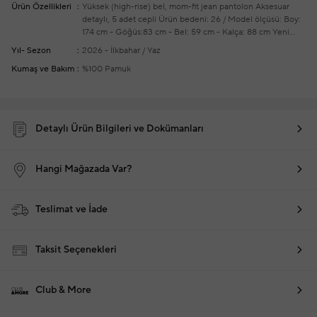
Ürün Özellikleri
Yüksek (high-rise) bel, mom-fit jean pantolon
Aksesuar
detaylı, 5 adet cepli
Ürün bedeni: 26 / Model ölçüsü: Boy:
174 cm - Göğüs:83 cm - Bel: 59 cm - Kalça: 88 cm
Yeni
sezon hazır giyim alışverişlerinizde ücretsiz tadilat
Yıl- Sezon
2026 - İlkbahar / Yaz
yapılmaktadır
Kumaş ve Bakım
%100 Pamuk
Detaylı Ürün Bilgileri ve Dokümanları
Hangi Mağazada Var?
Teslimat ve İade
Taksit Seçenekleri
Club & More