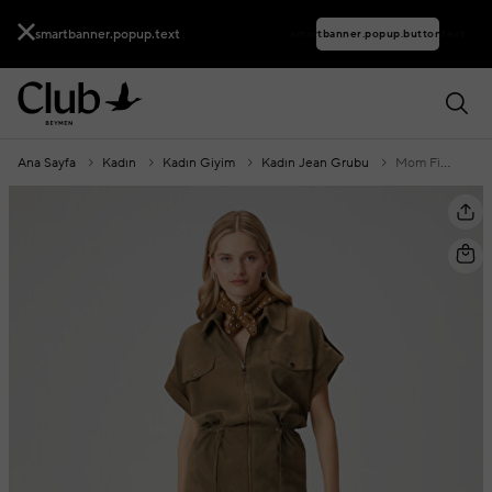
smartbanner.popup.text
smartbanner.popup.buttontext
Ana Sayfa
Kadın
Kadın Giyim
Kadın Jean Grubu
Mom Fit Indigo Jean Pantolon