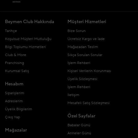
Beymen Club Hakkında
Müşteri Hizmetleri
Tarihçe
Bize Sorun
Koşulsuz Müşteri Mutluluğu
Ücretsiz Kargo ve İade
Bilgi Toplumu Hizmetleri
Mağazadan Teslim
Club & More
Sıkça Sorulan Sorular
Franchising
İşlem Rehberi
Kurumsal Satış
Kişisel Verilerin Korunması
Üyelik Sözleşmesi
Hesabım
İşlem Rehberi
Siparişlerim
İletişim
Adreslerim
Mesafeli Satış Sözleşmesi
Üyelik Bilgilerim
Özel Sayfalar
Çıkış Yap
Babalar Günü
Mağazalar
Anneler Günü