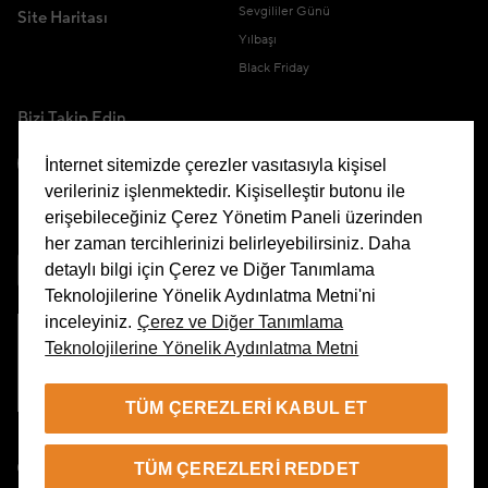
Sevgililer Günü
Site Haritası
Yılbaşı
Black Friday
Bizi Takip Edin
İnternet sitemizde çerezler vasıtasıyla kişisel
verileriniz işlenmektedir. Kişiselleştir butonu ile
erişebileceğiniz Çerez Yönetim Paneli üzerinden
Uygulamamızı İndirin
her zaman tercihlerinizi belirleyebilirsiniz. Daha
detaylı bilgi için Çerez ve Diğer Tanımlama
Teknolojilerine Yönelik Aydınlatma Metni'ni
inceleyiniz.
Çerez ve Diğer Tanımlama
Teknolojilerine Yönelik Aydınlatma Metni
Çerez Yönetim Paneli
TÜM ÇEREZLERI KABUL ET
TR
TÜM ÇEREZLERI REDDET