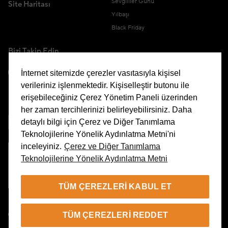
Sevgililer Günü
Site Haritası
Yılbaşı
Black Friday
Bizi Takip Edin
İnternet sitemizde çerezler vasıtasıyla kişisel
verileriniz işlenmektedir. Kişiselleştir butonu ile
erişebileceğiniz Çerez Yönetim Paneli üzerinden
Uygulamamızı İndirin
her zaman tercihlerinizi belirleyebilirsiniz. Daha
detaylı bilgi için Çerez ve Diğer Tanımlama
Teknolojilerine Yönelik Aydınlatma Metni'ni
inceleyiniz.
Çerez ve Diğer Tanımlama
Teknolojilerine Yönelik Aydınlatma Metni
Çerez Yönetim Paneli
TÜM ÇEREZLERI KABUL ET
TR
TÜM ÇEREZLERI REDDET