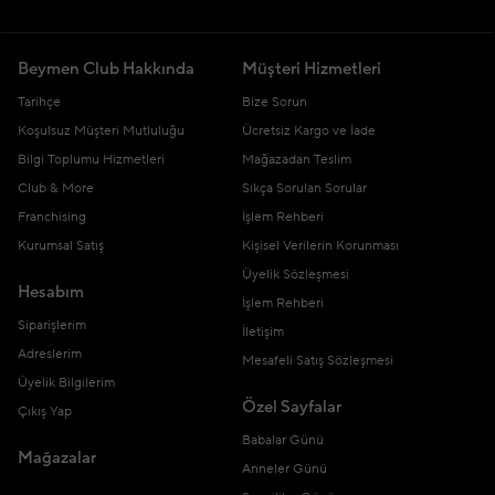
Beymen Club Hakkında
Müşteri Hizmetleri
Tarihçe
Bize Sorun
Koşulsuz Müşteri Mutluluğu
Ücretsiz Kargo ve İade
Bilgi Toplumu Hizmetleri
Mağazadan Teslim
Club & More
Sıkça Sorulan Sorular
Franchising
İşlem Rehberi
Kurumsal Satış
Kişisel Verilerin Korunması
Üyelik Sözleşmesi
Hesabım
İşlem Rehberi
Siparişlerim
İletişim
Adreslerim
Mesafeli Satış Sözleşmesi
Üyelik Bilgilerim
Özel Sayfalar
Çıkış Yap
Babalar Günü
Mağazalar
Anneler Günü