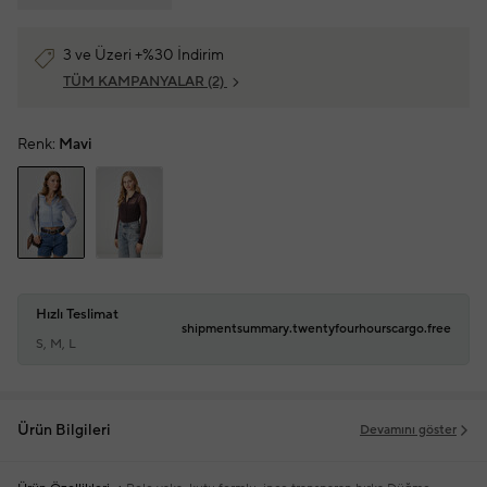
3 ve Üzeri +%30 İndirim
TÜM KAMPANYALAR
(2)
Renk:
Mavi
Hızlı Teslimat
shipmentsummary.twentyfourhourscargo.free
S, M, L
Ürün Bilgileri
Devamını göster