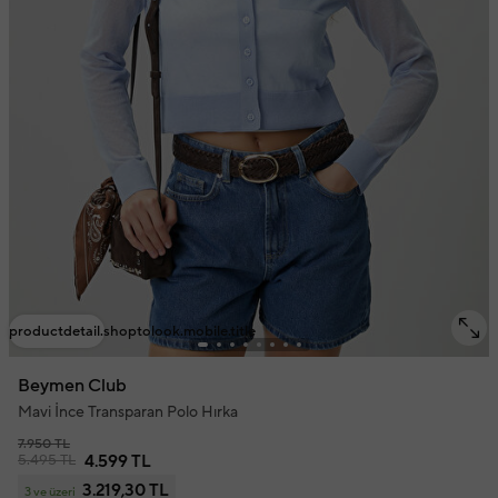
productdetail.shoptolook.mobile.title
Beymen Club
Mavi İnce Transparan Polo Hırka
7.950 TL
5.495 TL
4.599 TL
3.219,30 TL
3 ve üzeri