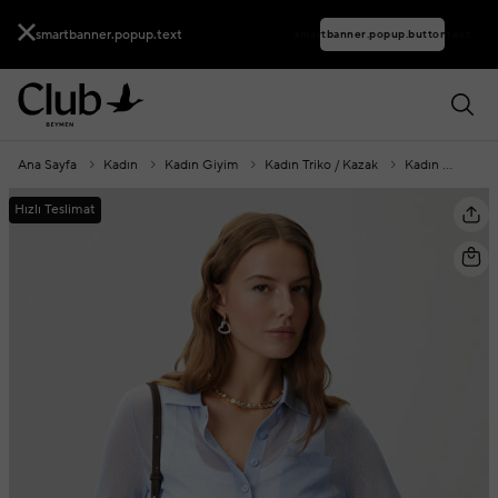
smartbanner.popup.text
smartbanner.popup.buttontext
Ana Sayfa
Kadın
Kadın Giyim
Kadın Triko / Kazak
Kadın Hırka
Hızlı Teslimat