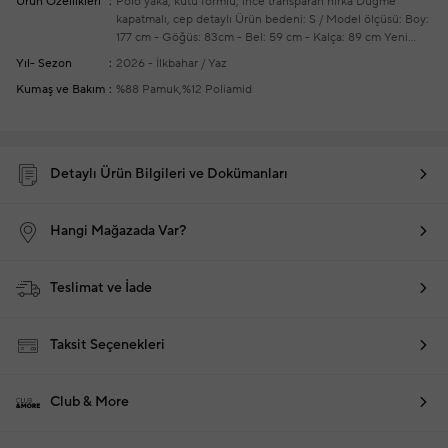
Ürün Özellikleri
Polo yaka, kutu formlu, ince transparan hırka
Düğme
kapatmalı, cep detaylı
Ürün bedeni: S / Model ölçüsü: Boy:
177 cm - Göğüs: 83cm - Bel: 59 cm - Kalça: 89 cm
Yeni
sezon hazır giyim alışverişlerinizde ücretsiz tadilat
Yıl- Sezon
2026 - İlkbahar / Yaz
yapılmaktadır
Kumaş ve Bakım
%88 Pamuk,%12 Poliamid
Detaylı Ürün Bilgileri ve Dokümanları
Hangi Mağazada Var?
Teslimat ve İade
Taksit Seçenekleri
Club & More