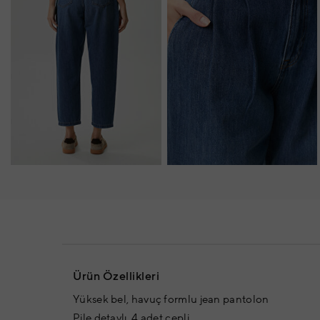
Ürün Özellikleri
Yüksek bel, havuç formlu jean pantolon
Pile detaylı, 4 adet cepli