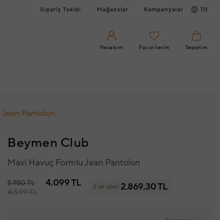
Sipariş Takibi
Mağazalar
Kampanyalar
TR
Hesabım
Favorilerim
Sepetim
 Jean Pantolon
Beymen Club
Mavi Havuç Formlu Jean Pantolon
4.099 TL
5.950 TL
2.869,30 TL
3 ve üzeri
4.599 TL