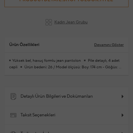
Kadın Jean Grubu
Ürün Özellikleri
Devamını Göster
Yüksek bel, havuç formlu jean pantolon
Pile detaylı, 4 adet
cepli
Ürün bedeni: 26 / Model ölçüsü: Boy: 174 cm - Göğüs: 80
cm - Bel: 62 cm - Kalça: 87 cm
Yeni sezon hazır giyim
alışverişlerinizde ücretsiz tadilat yapılmaktadır
%100 Pamuk
2026 - İlkbahar / Yaz
Ürün Kodu: 102341069_504
Detaylı Ürün Bilgileri ve Dokümanları
Taksit Seçenekleri