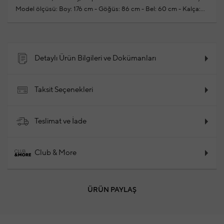
Model ölçüsü: Boy: 176 cm - Göğüs: 86 cm - Bel: 60 cm - Kalça:
90 cm
Yeni sezon hazır giyim alışverişlerinizde ücretsiz tadilat
yapılmaktadır
%100 Poliester
2024 - Sonbahar / Kış
Ürün Kodu: 102106194_025
Detaylı Ürün Bilgileri ve Dokümanları
Taksit Seçenekleri
Teslimat ve İade
Club & More
ÜRÜN PAYLAŞ