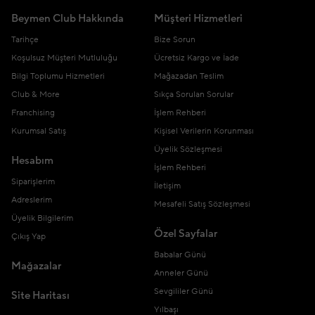
Beymen Club Hakkında
Müşteri Hizmetleri
Tarihçe
Bize Sorun
Koşulsuz Müşteri Mutluluğu
Ücretsiz Kargo ve İade
Bilgi Toplumu Hizmetleri
Mağazadan Teslim
Club & More
Sıkça Sorulan Sorular
Franchising
İşlem Rehberi
Kurumsal Satış
Kişisel Verilerin Korunması
Üyelik Sözleşmesi
Hesabım
İşlem Rehberi
Siparişlerim
İletişim
Adreslerim
Mesafeli Satış Sözleşmesi
Üyelik Bilgilerim
Özel Sayfalar
Çıkış Yap
Babalar Günü
Mağazalar
Anneler Günü
Sevgililer Günü
Site Haritası
Yılbaşı