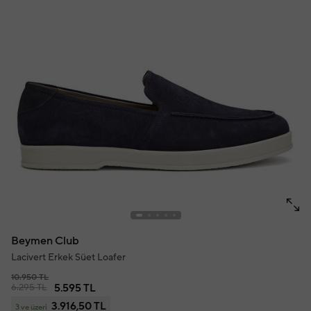
Beymen Club
Lacivert Erkek Süet Loafer
10.950 TL
6.295 TL
5.595 TL
3.916,50 TL
3 ve üzeri