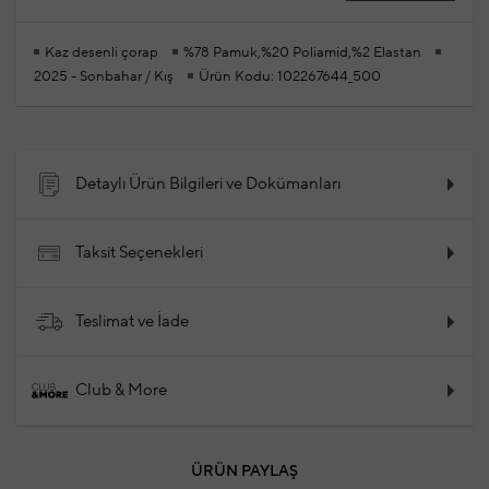
Kaz desenli çorap
%78 Pamuk,%20 Poliamid,%2 Elastan
2025 - Sonbahar / Kış
Ürün Kodu: 102267644_500
Detaylı Ürün Bilgileri ve Dokümanları
Taksit Seçenekleri
Teslimat ve İade
Club & More
ÜRÜN PAYLAŞ