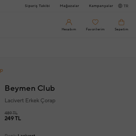
Sipariş Takibi
Mağazalar
Kampanyalar
TR
Hesabım
Favorilerim
Sepetim
ap
Beymen Club
Lacivert Erkek Çorap
489 TL
249 TL