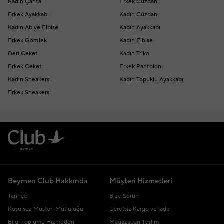
Kadın Çanta
Erkek Cüzdan
Erkek Ayakkabı
Kadın Cüzdan
Kadın Abiye Elbise
Kadın Ayakkabı
Erkek Gömlek
Kadın Elbise
Deri Ceket
Kadın Triko
Erkek Ceket
Erkek Pantolon
Kadın Sneakers
Kadın Topuklu Ayakkabı
Erkek Sneakers
Beymen Club Hakkında
Müşteri Hizmetleri
Tarihçe
Bize Sorun
Koşulsuz Müşteri Mutluluğu
Ücretsiz Kargo ve İade
Bilgi Toplumu Hizmetleri
Mağazadan Teslim