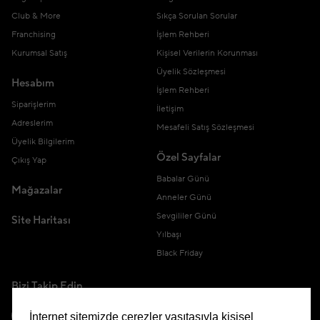
Club & More
Sıkça Sorulan Sorular
Franchising
İşlem Rehberi
Kurumsal Satış
Kişisel Verilerin Korunması
Üyelik Sözleşmesi
Hesabım
İşlem Rehberi
Siparişlerim
İletişim
Adreslerim
Mesafeli Satış Sözleşmesi
Üyelik Bilgilerim
Özel Sayfalar
Çıkış Yap
Babalar Günü
Mağazalar
Anneler Günü
Sevgililer Günü
Site Haritası
Yılbaşı
Black Friday
Bizi Takip Edin
İnternet sitemizde çerezler vasıtasıyla kişisel