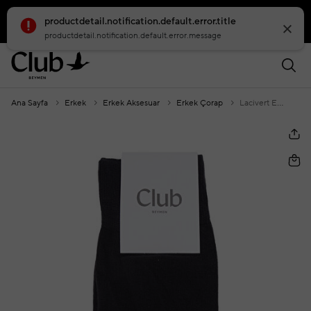
productdetail.notification.default.error.title
smartbanner.popup.text
smartbanner.popup.buttontext
productdetail.notification.default.error.message
Ana Sayfa
Erkek
Erkek Aksesuar
Erkek Çorap
Lacivert Erkek Bambu Çorap