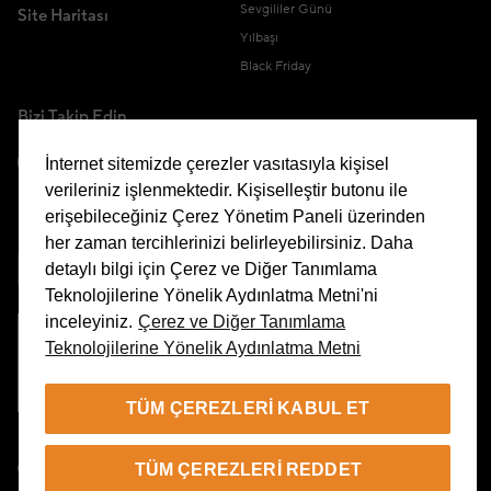
Sevgililer Günü
Site Haritası
Yılbaşı
Black Friday
Bizi Takip Edin
İnternet sitemizde çerezler vasıtasıyla kişisel
verileriniz işlenmektedir. Kişiselleştir butonu ile
erişebileceğiniz Çerez Yönetim Paneli üzerinden
Uygulamamızı İndirin
her zaman tercihlerinizi belirleyebilirsiniz. Daha
detaylı bilgi için Çerez ve Diğer Tanımlama
Teknolojilerine Yönelik Aydınlatma Metni'ni
inceleyiniz.
Çerez ve Diğer Tanımlama
Teknolojilerine Yönelik Aydınlatma Metni
Çerez Yönetim Paneli
TÜM ÇEREZLERI KABUL ET
TR
TÜM ÇEREZLERI REDDET