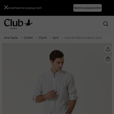
smartbanner.popup.text
smartbanner.popup.buttontext
Ana Sayfa
Outlet
Giyim
Şort
Lacivert Beli Kordonlu Şort