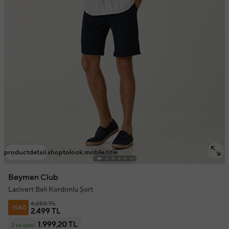
productdetail.shoptolook.mobile.title
Beymen Club
Lacivert Beli Kordonlu Şort
6.250 TL
-%60
2.499 TL
1.999,20 TL
2 ve üzeri