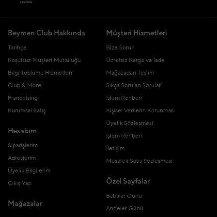
Beymen Club Hakkında
Müşteri Hizmetleri
Tarihçe
Bize Sorun
Koşulsuz Müşteri Mutluluğu
Ücretsiz Kargo ve İade
Bilgi Toplumu Hizmetleri
Mağazadan Teslim
Club & More
Sıkça Sorulan Sorular
Franchising
İşlem Rehberi
Kurumsal Satış
Kişisel Verilerin Korunması
Üyelik Sözleşmesi
Hesabım
İşlem Rehberi
Siparişlerim
İletişim
Adreslerim
Mesafeli Satış Sözleşmesi
Üyelik Bilgilerim
Özel Sayfalar
Çıkış Yap
Babalar Günü
Mağazalar
Anneler Günü