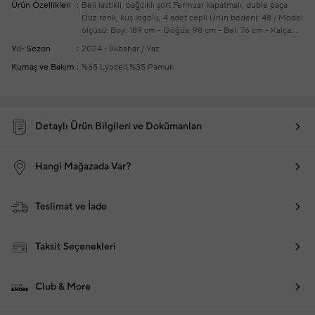
Ürün Özellikleri
Beli lastikli, bağcıklı şort
Fermuar kapatmalı, duble paça
Düz renk, kuş logolu, 4 adet cepli
Ürün bedeni: 48 / Model
ölçüsü: Boy: 189 cm - Göğüs: 98 cm - Bel: 76 cm - Kalça:
97 cm
Yeni sezon hazır giyim alışverişlerinizde ücretsiz
Yıl- Sezon
2024 - İlkbahar / Yaz
tadilat yapılmaktadır
Kumaş ve Bakım
%65 Lyocell,%35 Pamuk
Detaylı Ürün Bilgileri ve Dokümanları
Hangi Mağazada Var?
Teslimat ve İade
Taksit Seçenekleri
Club & More