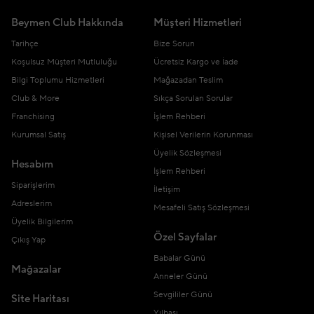
Beymen Club Hakkında
Müşteri Hizmetleri
Tarihçe
Bize Sorun
Koşulsuz Müşteri Mutluluğu
Ücretsiz Kargo ve İade
Bilgi Toplumu Hizmetleri
Mağazadan Teslim
Club & More
Sıkça Sorulan Sorular
Franchising
İşlem Rehberi
Kurumsal Satış
Kişisel Verilerin Korunması
Üyelik Sözleşmesi
Hesabım
İşlem Rehberi
Siparişlerim
İletişim
Adreslerim
Mesafeli Satış Sözleşmesi
Üyelik Bilgilerim
Özel Sayfalar
Çıkış Yap
Babalar Günü
Mağazalar
Anneler Günü
Sevgililer Günü
Site Haritası
Yılbaşı