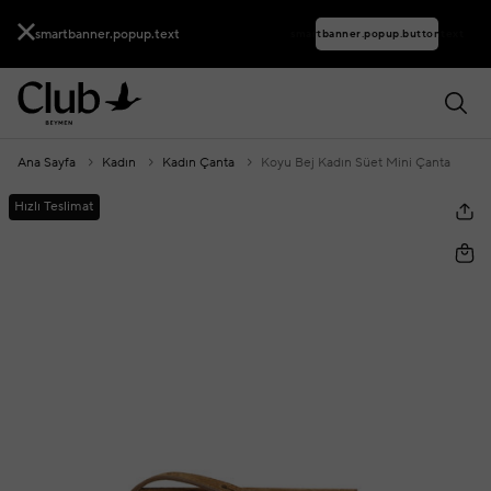
smartbanner.popup.text
smartbanner.popup.buttontext
Ana Sayfa
Kadın
Kadın Çanta
Koyu Bej Kadın Süet Mini Çanta
Hızlı Teslimat