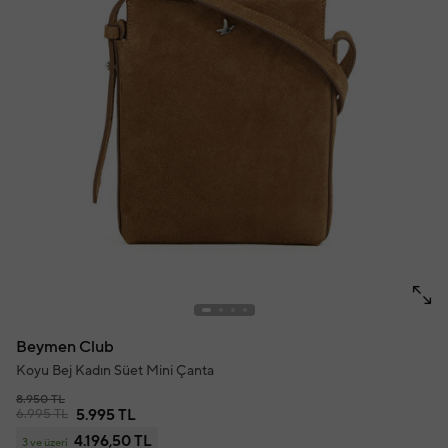
Beymen Club
Koyu Bej Kadın Süet Mini Çanta
8.950 TL
6.995 TL
5.995 TL
4.196,50 TL
3 ve üzeri