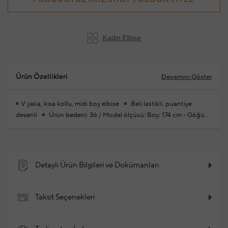
Kadın Elbise
Ürün Özellikleri
Devamını Göster
V yaka, kısa kollu, midi boy elbise
Beli lastikli, puantiye
desenli
Ürün bedeni: 36 / Model ölçüsü: Boy: 174 cm - Göğüs:
83 cm - Bel: 59 cm - Kalça: 88 cm
Yeni sezon hazır giyim
alışverişlerinizde ücretsiz tadilat yapılmaktadır
%60
Cupro,%40 Viskoz
2026 - İlkbahar / Yaz
Ürün Kodu:
102389883_867
Detaylı Ürün Bilgileri ve Dokümanları
Taksit Seçenekleri