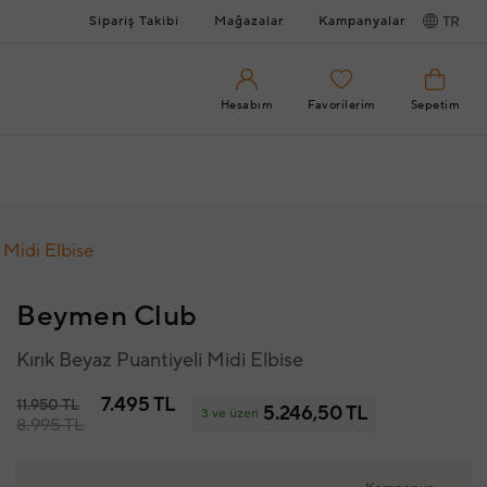
Sipariş Takibi
Mağazalar
Kampanyalar
TR
Hesabım
Favorilerim
Sepetim
 Midi Elbise
Beymen Club
Kırık Beyaz Puantiyeli Midi Elbise
7.495 TL
11.950 TL
5.246,50 TL
3 ve üzeri
8.995 TL