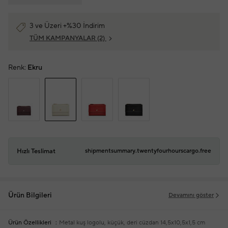
3 ve Üzeri +%30 İndirim
TÜM KAMPANYALAR
(2)
Renk:
Ekru
Hızlı Teslimat
shipmentsummary.twentyfourhourscargo.free
Ürün Bilgileri
Devamını göster
Ürün Özellikleri
Metal kuş logolu, küçük, deri cüzdan
14,5x10,5x1,5 cm