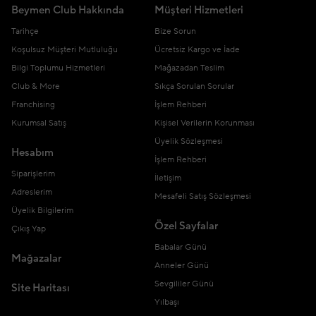
Beymen Club Hakkında
Müşteri Hizmetleri
Tarihçe
Bize Sorun
Koşulsuz Müşteri Mutluluğu
Ücretsiz Kargo ve İade
Bilgi Toplumu Hizmetleri
Mağazadan Teslim
Club & More
Sıkça Sorulan Sorular
Franchising
İşlem Rehberi
Kurumsal Satış
Kişisel Verilerin Korunması
Üyelik Sözleşmesi
Hesabım
İşlem Rehberi
Siparişlerim
İletişim
Adreslerim
Mesafeli Satış Sözleşmesi
Üyelik Bilgilerim
Özel Sayfalar
Çıkış Yap
Babalar Günü
Mağazalar
Anneler Günü
Sevgililer Günü
Site Haritası
Yılbaşı