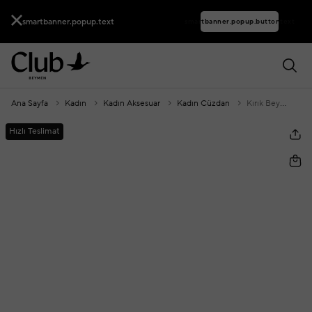
smartbanner.popup.text
smartbanner.popup.buttontext
Ana Sayfa
Kadın
Kadın Aksesuar
Kadın Cüzdan
Kırık Beyaz Kadın Deri Cüzdan
Hızlı Teslimat