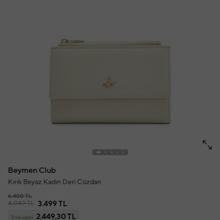
Beymen Club
Kırık Beyaz Kadın Deri Cüzdan
6.450 TL
4.049 TL
3.499 TL
2.449,30 TL
3 ve üzeri