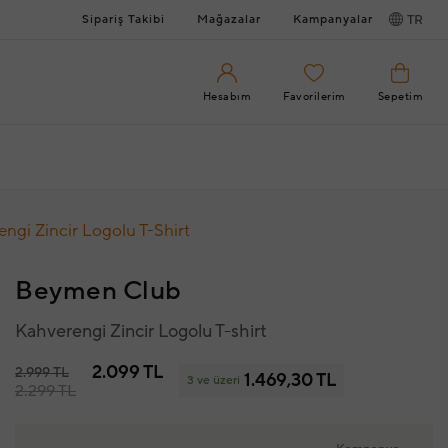
Sipariş Takibi
Mağazalar
Kampanyalar
TR
Hesabım
Favorilerim
Sepetim
ngi Zincir Logolu T-Shirt
Beymen Club
Kahverengi Zincir Logolu T-shirt
2.099 TL
2.999 TL
1.469,30 TL
3 ve üzeri
2.299 TL