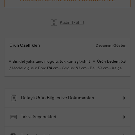
Kadın T-Shirt
Ürün Özellikleri
Devamını Göster
Bisiklet yaka, zincir logolu, tok kumaş t-shirt
Ürün bedeni: XS
/ Model ölçüsü: Boy: 174 cm - Göğüs: 83 cm - Bel: 59 cm - Kalça:
88cm
Yeni sezon hazır giyim alışverişlerinizde ücretsiz tadilat
yapılmaktadır
%100 Pamuk
2026 - İlkbahar / Yaz
Ürün
Kodu: 102341412_025
Detaylı Ürün Bilgileri ve Dokümanları
Taksit Seçenekleri