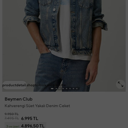
productdetail.shoptolook.mobile.title
Beymen Club
Kahverengi Süet Yakalı Denim Ceket
9.950 TL
7.495 TL
6.995 TL
4.896,50 TL
3 ve üzeri