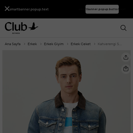
smartbanner.popup.text
smartbanner.popup.buttontext
Ana Sayfa
Erkek
Erkek Giyim
Erkek Ceket
Kahverengi Süet Yakalı Denim Ceket