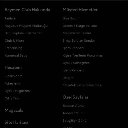
Beymen Club Hakkında
Müşteri Hizmetleri
Tarihçe
Bize Sorun
Koşulsuz Müşteri Mutluluğu
Ücretsiz Kargo ve İade
Bilgi Toplumu Hizmetleri
Mağazadan Teslim
Club & More
Sıkça Sorulan Sorular
Franchising
İşlem Rehberi
Kurumsal Satış
Kişisel Verilerin Korunması
Üyelik Sözleşmesi
Hesabım
İşlem Rehberi
Siparişlerim
İletişim
Adreslerim
Mesafeli Satış Sözleşmesi
Üyelik Bilgilerim
Özel Sayfalar
Çıkış Yap
Babalar Günü
Mağazalar
Anneler Günü
Sevgililer Günü
Site Haritası