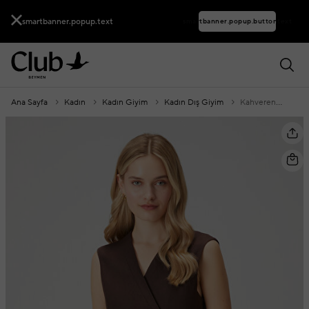
smartbanner.popup.text
smartbanner.popup.buttontext
Ana Sayfa
Kadın
Kadın Giyim
Kadın Dış Giyim
Kahverengi Kruvaze Uzun Keten Yelek