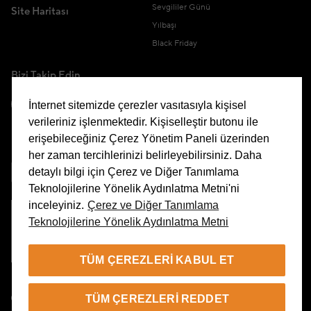
Sevgililer Günü
Site Haritası
Yılbaşı
Black Friday
Bizi Takip Edin
İnternet sitemizde çerezler vasıtasıyla kişisel
verileriniz işlenmektedir. Kişiselleştir butonu ile
erişebileceğiniz Çerez Yönetim Paneli üzerinden
Uygulamamızı İndirin
her zaman tercihlerinizi belirleyebilirsiniz. Daha
detaylı bilgi için Çerez ve Diğer Tanımlama
Teknolojilerine Yönelik Aydınlatma Metni'ni
inceleyiniz.
Çerez ve Diğer Tanımlama
Teknolojilerine Yönelik Aydınlatma Metni
Çerez Yönetim Paneli
TÜM ÇEREZLERI KABUL ET
TR
TÜM ÇEREZLERI REDDET