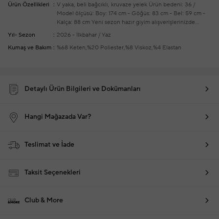
Ürün Özellikleri
V yaka, beli bağcıklı, kruvaze yelek
Ürün bedeni: 36 /
Model ölçüsü: Boy: 174 cm - Göğüs: 83 cm - Bel: 59 cm -
Kalça: 88 cm
Yeni sezon hazır giyim alışverişlerinizde
ücretsiz tadilat yapılmaktadır
Yıl- Sezon
2026 - İlkbahar / Yaz
Kumaş ve Bakım
%68 Keten,%20 Poliester,%8 Viskoz,%4 Elastan
Detaylı Ürün Bilgileri ve Dokümanları
Hangi Mağazada Var?
Teslimat ve İade
Taksit Seçenekleri
Club & More