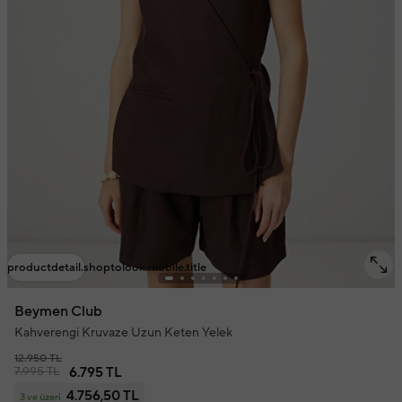
productdetail.shoptolook.mobile.title
Beymen Club
Kahverengi Kruvaze Uzun Keten Yelek
12.950 TL
7.995 TL
6.795 TL
4.756,50 TL
3 ve üzeri