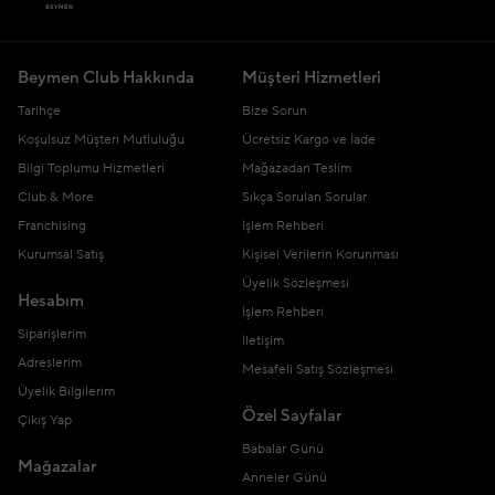
Beymen Club Hakkında
Müşteri Hizmetleri
Tarihçe
Bize Sorun
Koşulsuz Müşteri Mutluluğu
Ücretsiz Kargo ve İade
Bilgi Toplumu Hizmetleri
Mağazadan Teslim
Club & More
Sıkça Sorulan Sorular
Franchising
İşlem Rehberi
Kurumsal Satış
Kişisel Verilerin Korunması
Üyelik Sözleşmesi
Hesabım
İşlem Rehberi
Siparişlerim
İletişim
Adreslerim
Mesafeli Satış Sözleşmesi
Üyelik Bilgilerim
Özel Sayfalar
Çıkış Yap
Babalar Günü
Mağazalar
Anneler Günü