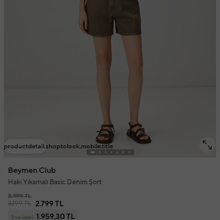
productdetail.shoptolook.mobile.title
Beymen Club
Haki Yıkamalı Basic Denim Şort
3.999 TL
3.199 TL
2.799 TL
1.959,30 TL
3 ve üzeri