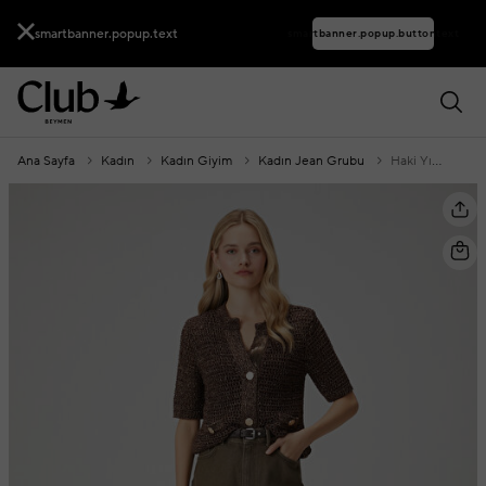
smartbanner.popup.text
smartbanner.popup.buttontext
Ana Sayfa
Kadın
Kadın Giyim
Kadın Jean Grubu
Haki Yıkamalı Basic Denim Şort