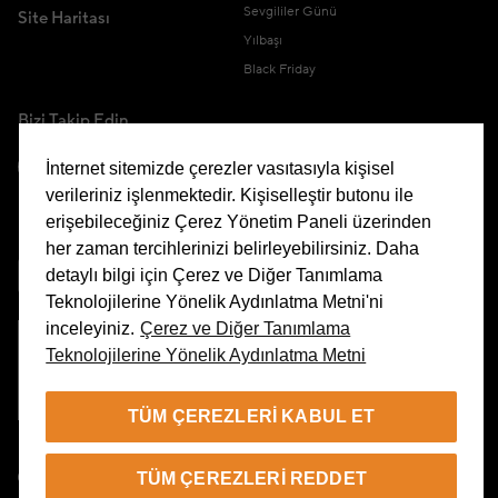
Sevgililer Günü
Site Haritası
Yılbaşı
Black Friday
Bizi Takip Edin
İnternet sitemizde çerezler vasıtasıyla kişisel
verileriniz işlenmektedir. Kişiselleştir butonu ile
erişebileceğiniz Çerez Yönetim Paneli üzerinden
Uygulamamızı İndirin
her zaman tercihlerinizi belirleyebilirsiniz. Daha
detaylı bilgi için Çerez ve Diğer Tanımlama
Teknolojilerine Yönelik Aydınlatma Metni'ni
inceleyiniz.
Çerez ve Diğer Tanımlama
Teknolojilerine Yönelik Aydınlatma Metni
Çerez Yönetim Paneli
TÜM ÇEREZLERI KABUL ET
TR
TÜM ÇEREZLERI REDDET