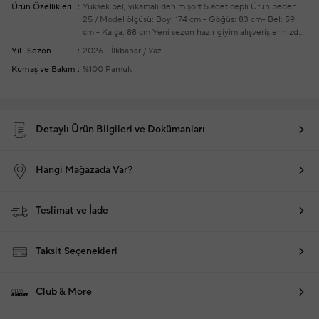
Ürün Özellikleri
Yüksek bel, yıkamalı denim şort
5 adet cepli
Ürün bedeni:
25 / Model ölçüsü: Boy: 174 cm - Göğüs: 83 cm- Bel: 59
cm - Kalça: 88 cm
Yeni sezon hazır giyim alışverişlerinizde
ücretsiz tadilat yapılmaktadır
Yıl- Sezon
2026 - İlkbahar / Yaz
Kumaş ve Bakım
%100 Pamuk
Detaylı Ürün Bilgileri ve Dokümanları
Hangi Mağazada Var?
Teslimat ve İade
Taksit Seçenekleri
Club & More