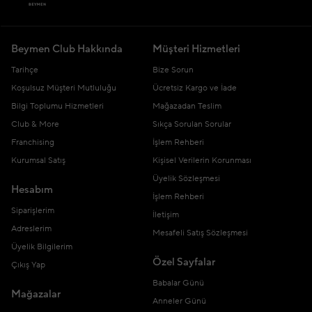
Beymen Club Hakkında
Müşteri Hizmetleri
Tarihçe
Bize Sorun
Koşulsuz Müşteri Mutluluğu
Ücretsiz Kargo ve İade
Bilgi Toplumu Hizmetleri
Mağazadan Teslim
Club & More
Sıkça Sorulan Sorular
Franchising
İşlem Rehberi
Kurumsal Satış
Kişisel Verilerin Korunması
Üyelik Sözleşmesi
Hesabım
İşlem Rehberi
Siparişlerim
İletişim
Adreslerim
Mesafeli Satış Sözleşmesi
Üyelik Bilgilerim
Özel Sayfalar
Çıkış Yap
Babalar Günü
Mağazalar
Anneler Günü