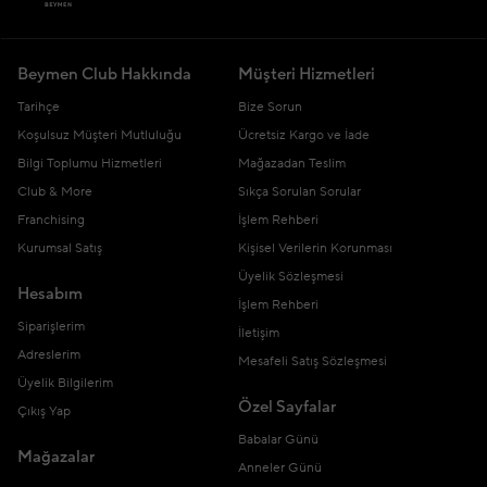
Beymen Club Hakkında
Müşteri Hizmetleri
Tarihçe
Bize Sorun
Koşulsuz Müşteri Mutluluğu
Ücretsiz Kargo ve İade
Bilgi Toplumu Hizmetleri
Mağazadan Teslim
Club & More
Sıkça Sorulan Sorular
Franchising
İşlem Rehberi
Kurumsal Satış
Kişisel Verilerin Korunması
Üyelik Sözleşmesi
Hesabım
İşlem Rehberi
Siparişlerim
İletişim
Adreslerim
Mesafeli Satış Sözleşmesi
Üyelik Bilgilerim
Özel Sayfalar
Çıkış Yap
Babalar Günü
Mağazalar
Anneler Günü