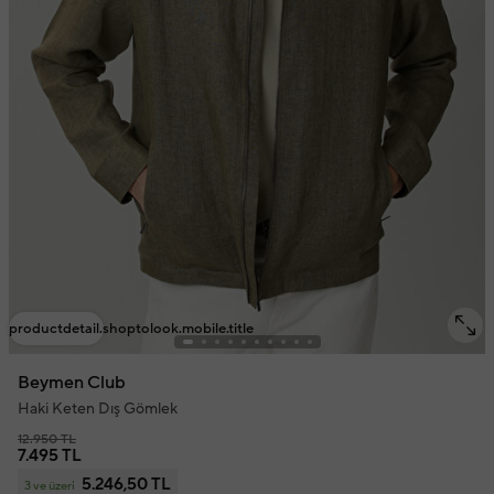
productdetail.shoptolook.mobile.title
Beymen Club
Haki Keten Dış Gömlek
12.950 TL
7.495 TL
5.246,50 TL
3 ve üzeri