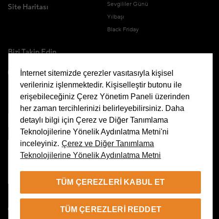
Sevgililer Günü
Site Haritası
Yılbaşı
Black Friday
Bizi Takip Edin
İnternet sitemizde çerezler vasıtasıyla kişisel
verileriniz işlenmektedir. Kişiselleştir butonu ile
erişebileceğiniz Çerez Yönetim Paneli üzerinden
Uygulamamızı İndirin
her zaman tercihlerinizi belirleyebilirsiniz. Daha
detaylı bilgi için Çerez ve Diğer Tanımlama
Teknolojilerine Yönelik Aydınlatma Metni'ni
inceleyiniz.
Çerez ve Diğer Tanımlama
Teknolojilerine Yönelik Aydınlatma Metni
Çerez Yönetim Paneli
TÜM ÇEREZLERI KABUL ET
TR
TÜM ÇEREZLERI REDDET