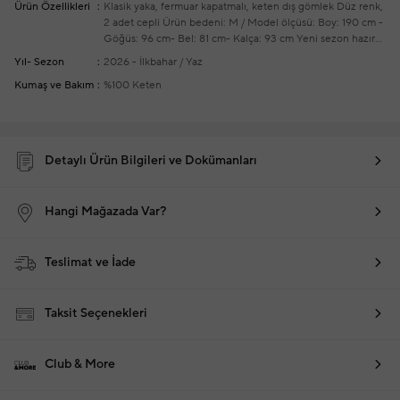
Ürün Özellikleri
Klasik yaka, fermuar kapatmalı, keten dış gömlek
Düz renk,
2 adet cepli
Ürün bedeni: M / Model ölçüsü: Boy: 190 cm -
Göğüs: 96 cm- Bel: 81 cm- Kalça: 93 cm
Yeni sezon hazır
giyim alışverişlerinizde ücretsiz tadilat yapılmaktadır
Yıl- Sezon
2026 - İlkbahar / Yaz
Kumaş ve Bakım
%100 Keten
Detaylı Ürün Bilgileri ve Dokümanları
Hangi Mağazada Var?
Teslimat ve İade
Taksit Seçenekleri
Club & More