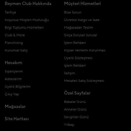
Beymen Club Hakkında
Müşteri Hizmetleri
Tarihçe
Bize Sorun
Koşulsuz Müşteri Mutluluğu
Ücretsiz Kargo ve İade
Bilgi Toplumu Hizmetleri
Mağazadan Teslim
Club & More
Sıkça Sorulan Sorular
Franchising
İşlem Rehberi
Kurumsal Satış
Kişisel Verilerin Korunması
Üyelik Sözleşmesi
Hesabım
İşlem Rehberi
Siparişlerim
İletişim
Adreslerim
Mesafeli Satış Sözleşmesi
Üyelik Bilgilerim
Özel Sayfalar
Çıkış Yap
Babalar Günü
Mağazalar
Anneler Günü
Sevgililer Günü
Site Haritası
Yılbaşı