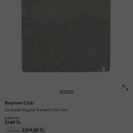
Beymen Club
Gri Kadın Kaşmir Karışımlı Yün Atkı
6.550 TL
3.149 TL
2.519,20 TL
2 ve üzeri