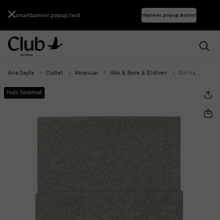
smartbanner.popup.text
smartbanner.popup.buttontext
Ana Sayfa
Outlet
Aksesuar
Atkı & Bere & Eldiven
Gri Kadın Kaşmir Karışımlı Yün Atkı
Hızlı Teslimat