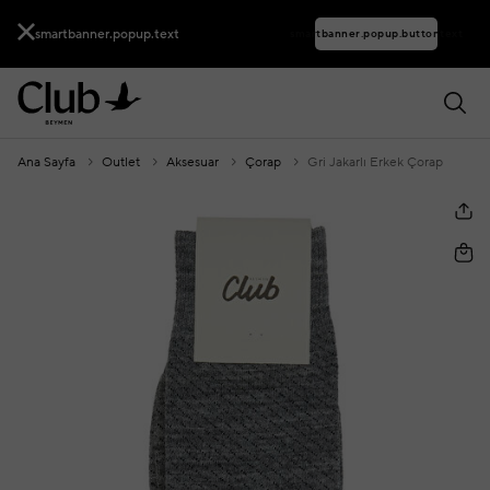
smartbanner.popup.text
smartbanner.popup.buttontext
Ana Sayfa
Outlet
Aksesuar
Çorap
Gri Jakarlı Erkek Çorap