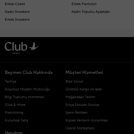
Erkek Ceket
Erkek Pantolon
Kadın Sneakers
Kadın Topuklu Ayakkabı
Erkek Sneakers
Beymen Club Hakkında
Müşteri Hizmetleri
Tarihçe
Bize Sorun
Koşulsuz Müşteri Mutluluğu
Ücretsiz Kargo ve İade
Bilgi Toplumu Hizmetleri
Mağazadan Teslim
Club & More
Sıkça Sorulan Sorular
Franchising
İşlem Rehberi
Kurumsal Satış
Kişisel Verilerin Korunması
Üyelik Sözleşmesi
Hesabım