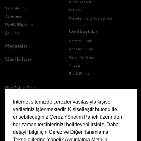
İşlem Rehberi
Siparişlerim
İletişim
Adreslerim
Mesafeli Satış Sözleşmesi
Üyelik Bilgilerim
Özel Sayfalar
Çıkış Yap
Babalar Günü
Mağazalar
Anneler Günü
Sevgililer Günü
Site Haritası
Yılbaşı
Black Friday
Bizi Takip Edin
İnternet sitemizde çerezler vasıtasıyla kişisel
verileriniz işlenmektedir. Kişiselleştir butonu ile
erişebileceğiniz Çerez Yönetim Paneli üzerinden
Uygulamamızı İndirin
her zaman tercihlerinizi belirleyebilirsiniz. Daha
detaylı bilgi için Çerez ve Diğer Tanımlama
Teknolojilerine Yönelik Aydınlatma Metni'ni