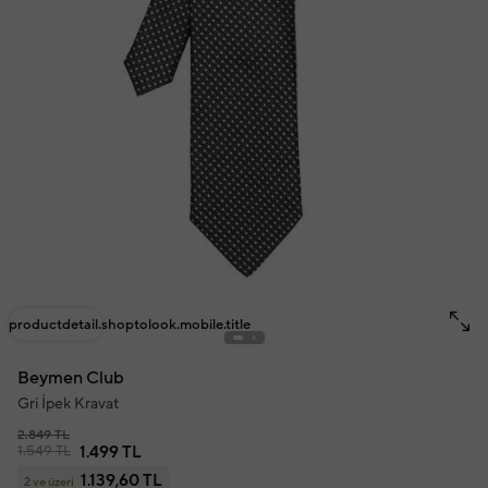
productdetail.shoptolook.mobile.title
Beymen Club
Gri İpek Kravat
2.849 TL
1.549 TL
1.499 TL
1.139,60 TL
2 ve üzeri