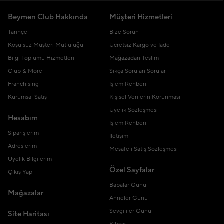
Beymen Club Hakkında
Müşteri Hizmetleri
Tarihçe
Bize Sorun
Koşulsuz Müşteri Mutluluğu
Ücretsiz Kargo ve İade
Bilgi Toplumu Hizmetleri
Mağazadan Teslim
Club & More
Sıkça Sorulan Sorular
Franchising
İşlem Rehberi
Kurumsal Satış
Kişisel Verilerin Korunması
Üyelik Sözleşmesi
Hesabım
İşlem Rehberi
Siparişlerim
İletişim
Adreslerim
Mesafeli Satış Sözleşmesi
Üyelik Bilgilerim
Özel Sayfalar
Çıkış Yap
Babalar Günü
Mağazalar
Anneler Günü
Sevgililer Günü
Site Haritası