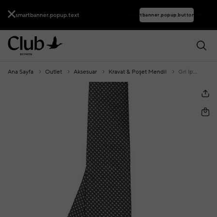
smartbanner.popup.text
smartbanner.popup.buttontext
Ana Sayfa
Outlet
Aksesuar
Kravat & Poşet Mendil
Gri İpek Kravat