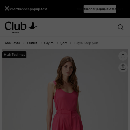
smartbanner.popup.text
smartbanner.popup.buttontext
Ana Sayfa
Outlet
Giyim
Şort
Fuşya Krep Şort
Hızlı Teslimat