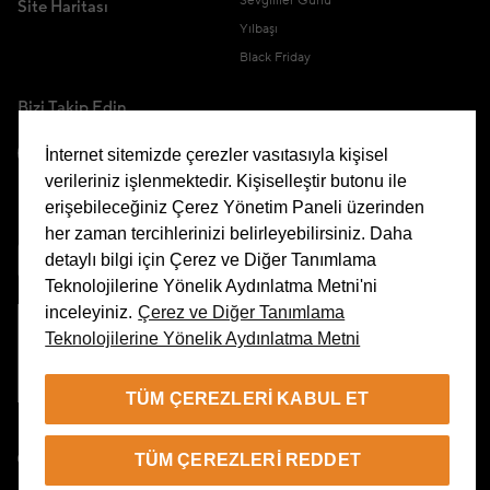
Sevgililer Günü
Site Haritası
Yılbaşı
Black Friday
Bizi Takip Edin
İnternet sitemizde çerezler vasıtasıyla kişisel
verileriniz işlenmektedir. Kişiselleştir butonu ile
erişebileceğiniz Çerez Yönetim Paneli üzerinden
Uygulamamızı İndirin
her zaman tercihlerinizi belirleyebilirsiniz. Daha
detaylı bilgi için Çerez ve Diğer Tanımlama
Teknolojilerine Yönelik Aydınlatma Metni'ni
inceleyiniz.
Çerez ve Diğer Tanımlama
Teknolojilerine Yönelik Aydınlatma Metni
Çerez Yönetim Paneli
TÜM ÇEREZLERI KABUL ET
TR
TÜM ÇEREZLERI REDDET