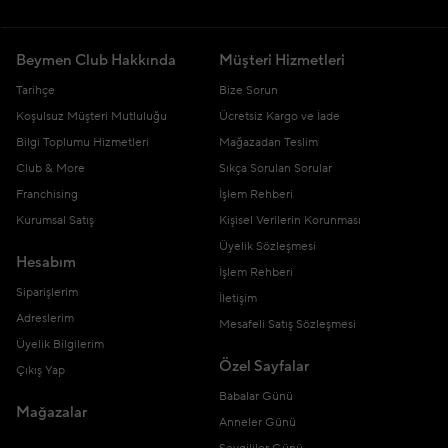
Beymen Club Hakkında
Müşteri Hizmetleri
Tarihçe
Bize Sorun
Koşulsuz Müşteri Mutluluğu
Ücretsiz Kargo ve İade
Bilgi Toplumu Hizmetleri
Mağazadan Teslim
Club & More
Sıkça Sorulan Sorular
Franchising
İşlem Rehberi
Kurumsal Satış
Kişisel Verilerin Korunması
Üyelik Sözleşmesi
Hesabım
İşlem Rehberi
Siparişlerim
İletişim
Adreslerim
Mesafeli Satış Sözleşmesi
Üyelik Bilgilerim
Özel Sayfalar
Çıkış Yap
Babalar Günü
Mağazalar
Anneler Günü