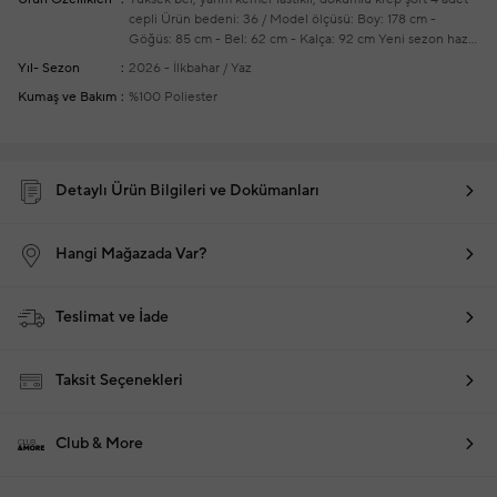
cepli
Ürün bedeni: 36 / Model ölçüsü: Boy: 178 cm -
Göğüs: 85 cm - Bel: 62 cm - Kalça: 92 cm
Yeni sezon hazır
giyim alışverişlerinizde ücretsiz tadilat yapılmaktadır
Yıl- Sezon
2026 - İlkbahar / Yaz
Kumaş ve Bakım
%100 Poliester
Detaylı Ürün Bilgileri ve Dokümanları
Hangi Mağazada Var?
Teslimat ve İade
Taksit Seçenekleri
Club & More