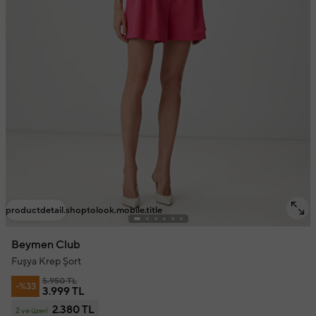
productdetail.shoptolook.mobile.title
Beymen Club
Fuşya Krep Şort
5.950 TL
-%33
3.999 TL
2.380 TL
2 ve üzeri