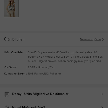
Ürün Bilgileri
Devamını göster
Ürün Özellikleri
Slim Fit
V yaka, metal düğmeli, çizgi desenli yelek
Ürün
bedeni: XS / Model ölçüsü: Boy: 174 cm Göğüs: 81 cm Bel:
62 cm Kalça:91 cm
Yeni sezon hazır giyim alışverişlerinizde
ücretsiz tadilat yapılmaktadır
Yıl- Sezon
2025 - İlkbahar / Yaz
Kumaş ve Bakım
%88 Pamuk,%12 Poliester
Detaylı Ürün Bilgileri ve Dokümanları
Hangi Mağazada Var?