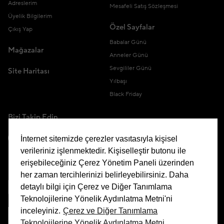
Adreslerim
Mesafeli Satış Sözleşmesi
Üyelik Bilgilerim
Özel Sayfalar
Çıkış Yap
Babalar Günü
Mağazalar
Anneler Günü
Sevgililer Günü
Site Haritası
Yılbaşı
Black Friday
Bizi Takip Edin
İnternet sitemizde çerezler vasıtasıyla kişisel
verileriniz işlenmektedir. Kişiselleştir butonu ile
erişebileceğiniz Çerez Yönetim Paneli üzerinden
Uygulamamızı İndirin
her zaman tercihlerinizi belirleyebilirsiniz. Daha
detaylı bilgi için Çerez ve Diğer Tanımlama
Teknolojilerine Yönelik Aydınlatma Metni'ni
inceleyiniz.
Çerez ve Diğer Tanımlama
Teknolojilerine Yönelik Aydınlatma Metni