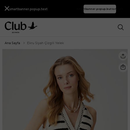
smartbanner.popup.text
smartbanner.popup.buttontext
Ana Sayfa
Ekru Siyah Çizgili Yelek