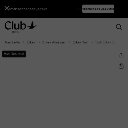
smartbanner.popup.text
smartbanner.popup.buttontext
Ana Sayfa
Erkek
Erkek Aksesuar
Erkek Takı
Taşlı Erkek Bileklik
Hızlı Teslimat