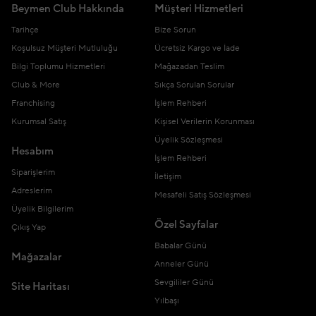
Beymen Club Hakkında
Müşteri Hizmetleri
Tarihçe
Bize Sorun
Koşulsuz Müşteri Mutluluğu
Ücretsiz Kargo ve İade
Bilgi Toplumu Hizmetleri
Mağazadan Teslim
Club & More
Sıkça Sorulan Sorular
Franchising
İşlem Rehberi
Kurumsal Satış
Kişisel Verilerin Korunması
Üyelik Sözleşmesi
Hesabım
İşlem Rehberi
Siparişlerim
İletişim
Adreslerim
Mesafeli Satış Sözleşmesi
Üyelik Bilgilerim
Özel Sayfalar
Çıkış Yap
Babalar Günü
Mağazalar
Anneler Günü
Sevgililer Günü
Site Haritası
Yılbaşı