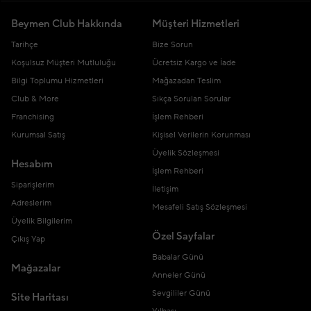
Beymen Club Hakkında
Müşteri Hizmetleri
Tarihçe
Bize Sorun
Koşulsuz Müşteri Mutluluğu
Ücretsiz Kargo ve İade
Bilgi Toplumu Hizmetleri
Mağazadan Teslim
Club & More
Sıkça Sorulan Sorular
Franchising
İşlem Rehberi
Kurumsal Satış
Kişisel Verilerin Korunması
Üyelik Sözleşmesi
Hesabım
İşlem Rehberi
Siparişlerim
İletişim
Adreslerim
Mesafeli Satış Sözleşmesi
Üyelik Bilgilerim
Özel Sayfalar
Çıkış Yap
Babalar Günü
Mağazalar
Anneler Günü
Sevgililer Günü
Site Haritası