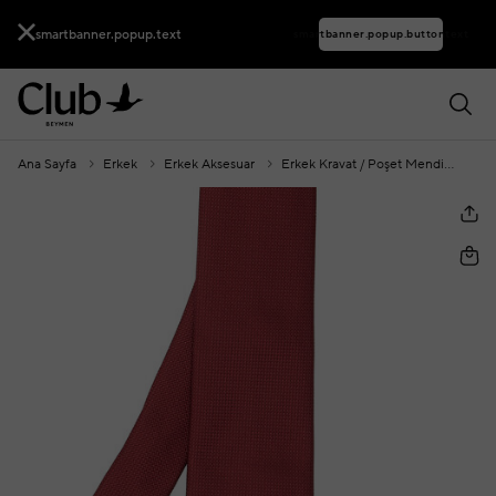
smartbanner.popup.text
smartbanner.popup.buttontext
Ana Sayfa
Erkek
Erkek Aksesuar
Erkek Kravat / Poşet Mendil
Bor