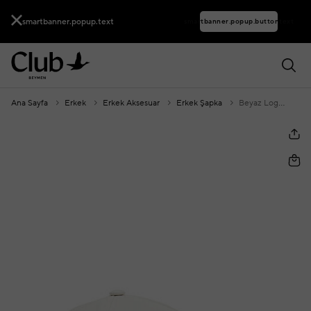
smartbanner.popup.text
smartbanner.popup.buttontext
Ana Sayfa
Erkek
Erkek Aksesuar
Erkek Şapka
Beyaz Logo Detaylı Erkek Şapka