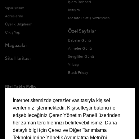
İşlem Rehberi
Siparişlerim
İletişim
Adreslerim
Mesafeli Satış Sözleşmesi
Üyelik Bilgilerim
Özel Sayfalar
Çıkış Yap
Babalar Günü
Mağazalar
Anneler Günü
Sevgililer Günü
Site Haritası
Yılbaşı
Black Friday
Bizi Takip Edin
İnternet sitemizde çerezler vasıtasıyla kişisel
verileriniz işlenmektedir. Kişiselleştir butonu ile
erişebileceğiniz Çerez Yönetim Paneli üzerinden
Uygulamamızı İndirin
her zaman tercihlerinizi belirleyebilirsiniz. Daha
detaylı bilgi için Çerez ve Diğer Tanımlama
Teknolojilerine Yönelik Aydınlatma Metni'ni