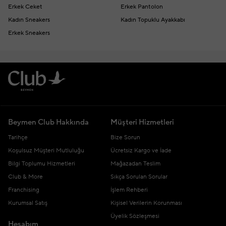
Erkek Ceket
Erkek Pantolon
Kadın Sneakers
Kadın Topuklu Ayakkabı
Erkek Sneakers
Beymen Club Hakkında
Müşteri Hizmetleri
Tarihçe
Bize Sorun
Koşulsuz Müşteri Mutluluğu
Ücretsiz Kargo ve İade
Bilgi Toplumu Hizmetleri
Mağazadan Teslim
Club & More
Sıkça Sorulan Sorular
Franchising
İşlem Rehberi
Kurumsal Satış
Kişisel Verilerin Korunması
Üyelik Sözleşmesi
Hesabım