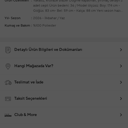
Ürün Özellikleri
Yakasız, kruvaze blazer
Düğme kapatmalı, yırtmaç detaylı
2
adet cepli
Ürün bedeni: 36 / Model ölçüsü: Boy: 174 cm -
Göğüs: 83 cm- Bel: 59 cm - Kalça: 88 cm
Yeni sezon hazır
giyim alışverişlerinizde ücretsiz tadilat yapılmaktadır
Yıl- Sezon
2026 - İlkbahar / Yaz
Kumaş ve Bakım
%100 Poliester
Detaylı Ürün Bilgileri ve Dokümanları
Hangi Mağazada Var?
Teslimat ve İade
Taksit Seçenekleri
Club & More