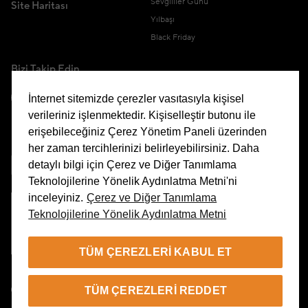
Sevgililer Günü
Site Haritası
Yılbaşı
Black Friday
Bizi Takip Edin
İnternet sitemizde çerezler vasıtasıyla kişisel
verileriniz işlenmektedir. Kişiselleştir butonu ile
erişebileceğiniz Çerez Yönetim Paneli üzerinden
Uygulamamızı İndirin
her zaman tercihlerinizi belirleyebilirsiniz. Daha
detaylı bilgi için Çerez ve Diğer Tanımlama
Teknolojilerine Yönelik Aydınlatma Metni'ni
inceleyiniz.
Çerez ve Diğer Tanımlama
Teknolojilerine Yönelik Aydınlatma Metni
Çerez Yönetim Paneli
TÜM ÇEREZLERI KABUL ET
TR
TÜM ÇEREZLERI REDDET