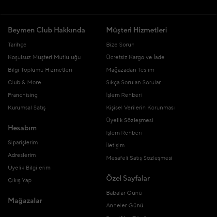
Beymen Club Hakkında
Müşteri Hizmetleri
Tarihçe
Bize Sorun
Koşulsuz Müşteri Mutluluğu
Ücretsiz Kargo ve İade
Bilgi Toplumu Hizmetleri
Mağazadan Teslim
Club & More
Sıkça Sorulan Sorular
Franchising
İşlem Rehberi
Kurumsal Satış
Kişisel Verilerin Korunması
Üyelik Sözleşmesi
Hesabım
İşlem Rehberi
Siparişlerim
İletişim
Adreslerim
Mesafeli Satış Sözleşmesi
Üyelik Bilgilerim
Özel Sayfalar
Çıkış Yap
Babalar Günü
Mağazalar
Anneler Günü