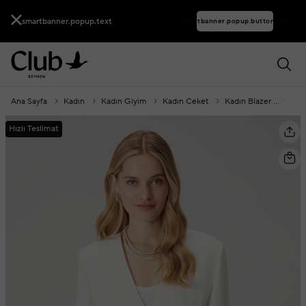
smartbanner.popup.text
smartbanner.popup.buttontext
Ana Sayfa
Kadın
Kadın Giyim
Kadın Ceket
Kadın Blazer
Beya
Hızlı Teslimat