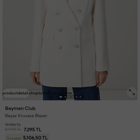
productdetail.shoptolook.mobile.title
Beymen Club
Beyaz Kruvaze Blazer
17.950 TL
8.995 TL
7.295 TL
5.106,50 TL
3 ve üzeri