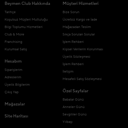
Beymen Club Hakkında
Müşteri Hizmetleri
Tarihçe
Bize Sorun
Koşulsuz Müşteri Mutluluğu
Ücretsiz Kargo ve İade
Bilgi Toplumu Hizmetleri
Mağazadan Teslim
Club & More
Sıkça Sorulan Sorular
Franchising
İşlem Rehberi
Kurumsal Satış
Kişisel Verilerin Korunması
Üyelik Sözleşmesi
Hesabım
İşlem Rehberi
Siparişlerim
İletişim
Adreslerim
Mesafeli Satış Sözleşmesi
Üyelik Bilgilerim
Özel Sayfalar
Çıkış Yap
Babalar Günü
Mağazalar
Anneler Günü
Sevgililer Günü
Site Haritası
Yılbaşı