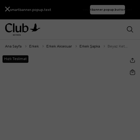
smartbanner.popup.text
smartbanner.popup.buttontext
Ana Sayfa
Erkek
Erkek Aksesuar
Erkek Şapka
Beyaz Keten Kasket Şapka
Hızlı Teslimat