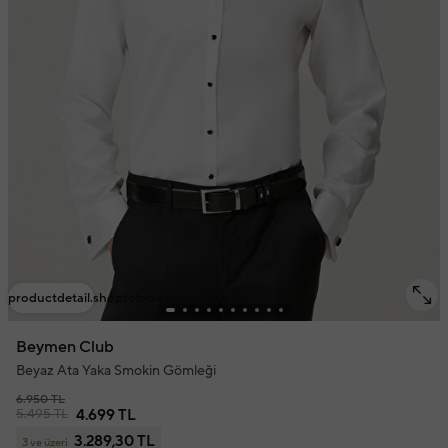
productdetail.shoptolook.mobile.title
Beymen Club
Beyaz Ata Yaka Smokin Gömleği
6.950 TL
5.495 TL
4.699 TL
3.289,30 TL
3 ve üzeri