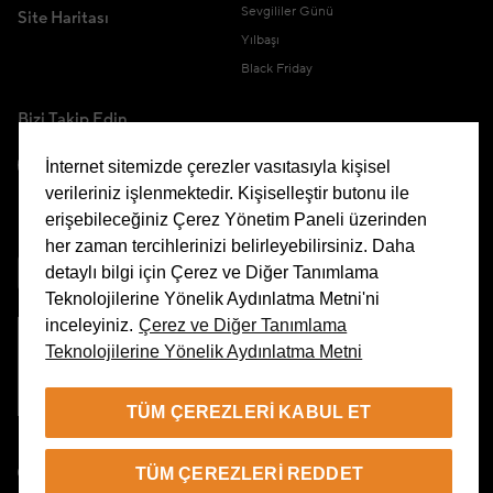
Sevgililer Günü
Site Haritası
Yılbaşı
Black Friday
Bizi Takip Edin
İnternet sitemizde çerezler vasıtasıyla kişisel
verileriniz işlenmektedir. Kişiselleştir butonu ile
erişebileceğiniz Çerez Yönetim Paneli üzerinden
Uygulamamızı İndirin
her zaman tercihlerinizi belirleyebilirsiniz. Daha
detaylı bilgi için Çerez ve Diğer Tanımlama
Teknolojilerine Yönelik Aydınlatma Metni'ni
inceleyiniz.
Çerez ve Diğer Tanımlama
Teknolojilerine Yönelik Aydınlatma Metni
Çerez Yönetim Paneli
TÜM ÇEREZLERI KABUL ET
TR
TÜM ÇEREZLERI REDDET