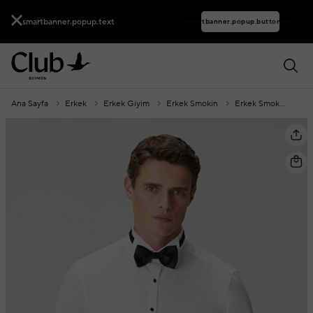
smartbanner.popup.text
smartbanner.popup.buttontext
Ana Sayfa
Erkek
Erkek Giyim
Erkek Smokin
Erkek Smokin Gömleği