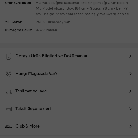
Ürün Özellikleri
Ata yaka, düğme kapatmalı smokin gömleği
Ürün bedeni:
M / Model ölçüsü: Boy: 184 cm - Göğüs: 98 cm - Bel: 79
cm - Kalça: 97 cm
Yeni sezon hazır giyim alışverişlerinizde
ücretsiz tadilat yapılmaktadır
Yıl- Sezon
2026 - İlkbahar / Yaz
Kumaş ve Bakım
%100 Pamuk
Detaylı Ürün Bilgileri ve Dokümanları
Hangi Mağazada Var?
Teslimat ve İade
Taksit Seçenekleri
Club & More