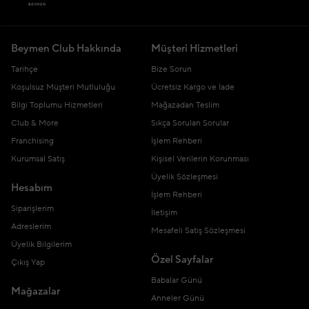
Beymen Club Hakkında
Müşteri Hizmetleri
Tarihçe
Bize Sorun
Koşulsuz Müşteri Mutluluğu
Ücretsiz Kargo ve İade
Bilgi Toplumu Hizmetleri
Mağazadan Teslim
Club & More
Sıkça Sorulan Sorular
Franchising
İşlem Rehberi
Kurumsal Satış
Kişisel Verilerin Korunması
Üyelik Sözleşmesi
Hesabım
İşlem Rehberi
Siparişlerim
İletişim
Adreslerim
Mesafeli Satış Sözleşmesi
Üyelik Bilgilerim
Özel Sayfalar
Çıkış Yap
Babalar Günü
Mağazalar
Anneler Günü