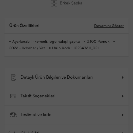
Erkek Şapka
Ürün Özellikleri
Devamını Göster
Ayarlanabilir kemerli, logo nakışlı şapka
%100 Pamuk
2026 - İlkbahar / Yaz
Ürün Kodu: 102343611_021
Detaylı Ürün Bilgileri ve Dokümanları
Taksit Seçenekleri
Teslimat ve İade