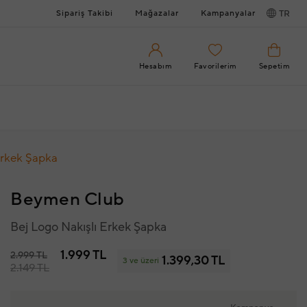
Sipariş Takibi
Mağazalar
Kampanyalar
TR
Hesabım
Favorilerim
Sepetim
Erkek Şapka
Beymen Club
Bej Logo Nakışlı Erkek Şapka
1.999 TL
2.999 TL
1.399,30 TL
3 ve üzeri
2.149 TL