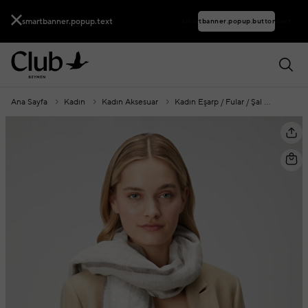
smartbanner.popup.text
smartbanner.popup.buttontext
Ana Sayfa
Kadın
Kadın Aksesuar
Kadın Eşarp / Fular / Şal
Bej Çizg