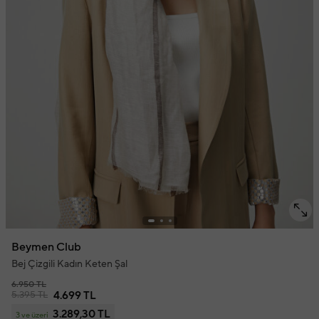
Beymen Club
Bej Çizgili Kadın Keten Şal
6.950 TL
5.395 TL
4.699 TL
3.289,30 TL
3 ve üzeri