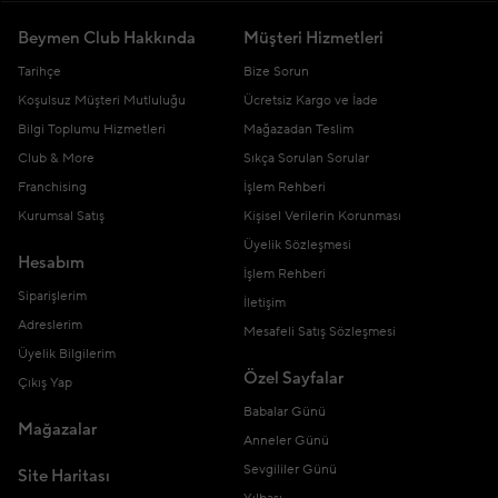
Beymen Club Hakkında
Müşteri Hizmetleri
Tarihçe
Bize Sorun
Koşulsuz Müşteri Mutluluğu
Ücretsiz Kargo ve İade
Bilgi Toplumu Hizmetleri
Mağazadan Teslim
Club & More
Sıkça Sorulan Sorular
Franchising
İşlem Rehberi
Kurumsal Satış
Kişisel Verilerin Korunması
Üyelik Sözleşmesi
Hesabım
İşlem Rehberi
Siparişlerim
İletişim
Adreslerim
Mesafeli Satış Sözleşmesi
Üyelik Bilgilerim
Özel Sayfalar
Çıkış Yap
Babalar Günü
Mağazalar
Anneler Günü
Sevgililer Günü
Site Haritası