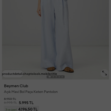
productdetail.shoptolook.mobile.title
Beymen Club
Açık Mavi Bol Paça Keten Pantolon
8.950 TL
6.995 TL
5.995 TL
4.196,50 TL
3 ve üzeri