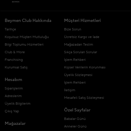
Beymen Club Hakkında
Müşteri Hizmetleri
Tarihçe
Bize Sorun
Koşulsuz Müşteri Mutluluğu
Ücretsiz Kargo ve İade
Bilgi Toplumu Hizmetleri
Mağazadan Teslim
Club & More
Sıkça Sorulan Sorular
Franchising
İşlem Rehberi
Kurumsal Satış
Kişisel Verilerin Korunması
Üyelik Sözleşmesi
Hesabım
İşlem Rehberi
Siparişlerim
İletişim
Adreslerim
Mesafeli Satış Sözleşmesi
Üyelik Bilgilerim
Özel Sayfalar
Çıkış Yap
Babalar Günü
Mağazalar
Anneler Günü