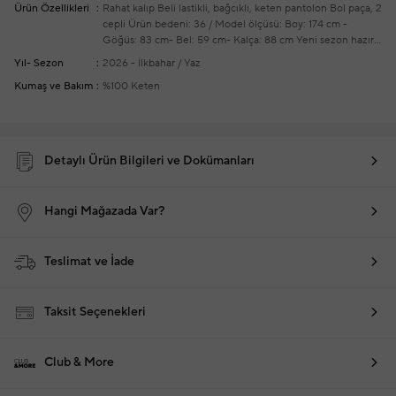
Ürün Özellikleri
Rahat kalıp
Beli lastikli, bağcıklı, keten pantolon
Bol paça, 2
cepli
Ürün bedeni: 36 / Model ölçüsü: Boy: 174 cm -
Göğüs: 83 cm- Bel: 59 cm- Kalça: 88 cm
Yeni sezon hazır
giyim alışverişlerinizde ücretsiz tadilat yapılmaktadır
Yıl- Sezon
2026 - İlkbahar / Yaz
Kumaş ve Bakım
%100 Keten
Detaylı Ürün Bilgileri ve Dokümanları
Hangi Mağazada Var?
Teslimat ve İade
Taksit Seçenekleri
Club & More