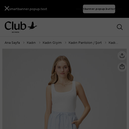
smartbanner.popup.text
smartbanner.popup.buttontext
Ana Sayfa
Kadın
Kadın Giyim
Kadın Pantolon / Şort
Kadın Pantolon