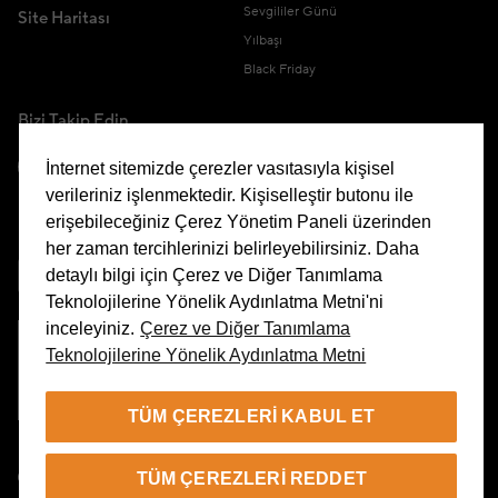
Sevgililer Günü
Site Haritası
Yılbaşı
Black Friday
Bizi Takip Edin
İnternet sitemizde çerezler vasıtasıyla kişisel
verileriniz işlenmektedir. Kişiselleştir butonu ile
erişebileceğiniz Çerez Yönetim Paneli üzerinden
Uygulamamızı İndirin
her zaman tercihlerinizi belirleyebilirsiniz. Daha
detaylı bilgi için Çerez ve Diğer Tanımlama
Teknolojilerine Yönelik Aydınlatma Metni'ni
inceleyiniz.
Çerez ve Diğer Tanımlama
Teknolojilerine Yönelik Aydınlatma Metni
Çerez Yönetim Paneli
TÜM ÇEREZLERI KABUL ET
TR
TÜM ÇEREZLERI REDDET